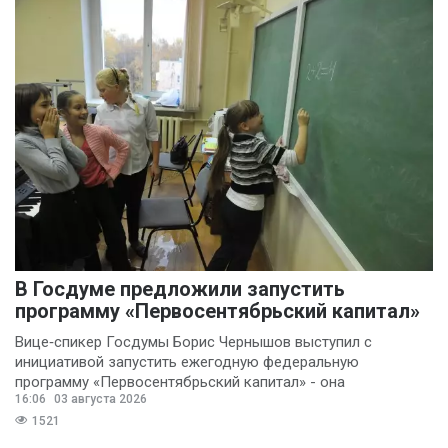
В Госдуме предложили запустить
программу «Первосентябрьский капитал»
Вице‑спикер Госдумы Борис Чернышов выступил с
инициативой запустить ежегодную федеральную
программу «Первосентябрьский капитал» - она
16:06
03 августа 2026
предполагает
1521