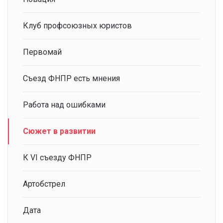
Клуб профсоюзных юристов
Первомай
Съезд ФНПР есть мнения
Работа над ошибками
Сюжет в развитии
К VI съезду ФНПР
Артобстрел
Дата