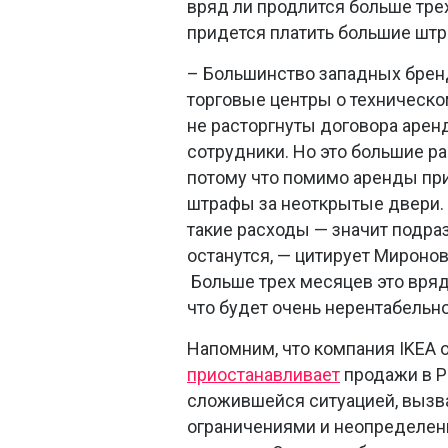
вряд ли продлится больше трех
придется платить большие шт
– Большинство западных бре
торговые центры о техническо
не расторгнуты договора арен
сотрудники. Но это большие р
потому что помимо аренды пр
штрафы за неоткрытые двери. 
такие расходы — значит подра
останутся, — цитирует Мироно
Больше трех месяцев это вряд
что будет очень нерентабельно
Напомним, что компания IKEA о
приостанавливает
продажи в Р
сложившейся ситуацией, выз
ограничениями и неопределен