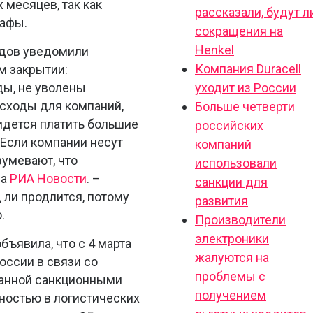
 месяцев, так как
рассказали, будут л
рафы.
сокращения на
Henkel
ндов уведомили
Компания Duracell
м закрытии:
ды, не уволены
уходит из России
асходы для компаний,
Больше четверти
идется платить большие
российских
Если компании несут
компаний
зумевают, что
использовали
ва
РИА Новости
. –
санкции для
 ли продлится, потому
развития
.
Производители
электроники
бъявила, что с 4 марта
жалуются на
оссии в связи со
проблемы с
ванной санкционными
получением
ностью в логистических