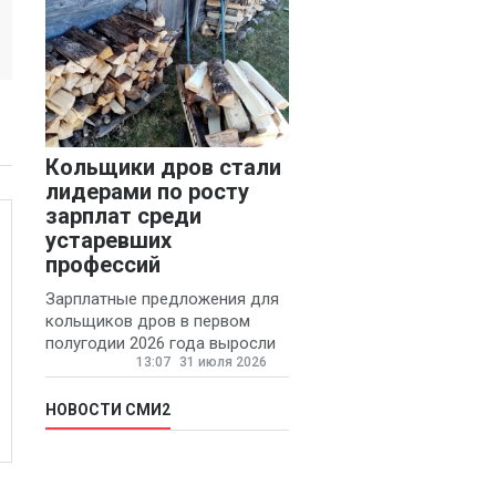
Кольщики дров стали
лидерами по росту
зарплат среди
устаревших
профессий
Зарплатные предложения для
кольщиков дров в первом
полугодии 2026 года выросли
13:07
31 июля 2026
на 58% - 62 тысяч рублей в
месяц, сообщает агентство
«Прайм».
НОВОСТИ СМИ2