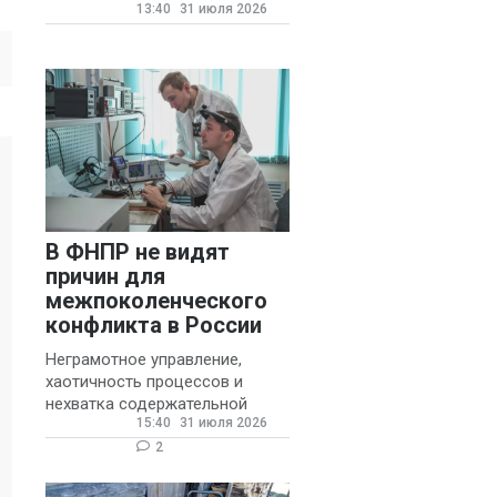
13:40
31 июля 2026
государственных и
муниципальных школ со
стажем не менее 20 лет.
В ФНПР не видят
причин для
межпоколенческого
конфликта в России
Неграмотное управление,
хаотичность процессов и
нехватка содержательной
15:40
31 июля 2026
обратной связи от
руководителя являются
2
основными причинами
конфликтов и раздражения в