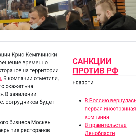
ации Крис Кемпчински
САНКЦИИ
л решение временно
ПРОТИВ РФ
сторанов на территории
.
В компании отметили,
НОВОСТИ
то окажет «на
». В заявлении
В Россию вернулас
ыс. сотрудников будет
первая иностранная
компания
ого бизнеса Москвы
В правительстве
закрытие ресторанов
Ленобласти