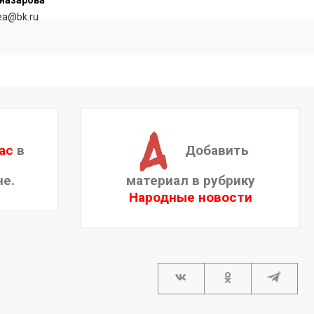
назарова
rea@bk.ru
ас
в
Добавить
не.
материал в рубрику
Народные новости