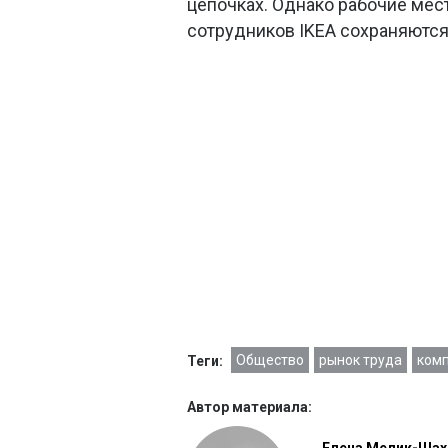
цепочках. Однако рабочие мест
сотрудников IKEA сохраняются
Общество
рынок труда
ком
Теги:
Автор материала: