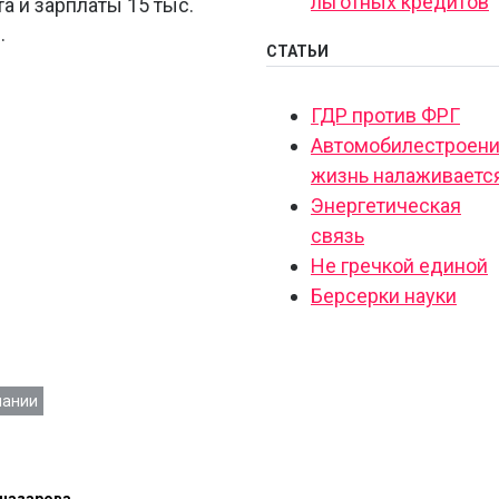
льготных кредитов
а и зарплаты 15 тыс.
.
СТАТЬИ
ГДР против ФРГ
Автомобилестроени
жизнь налаживаетс
Энергетическая
связь
Не гречкой единой
Берсерки науки
пании