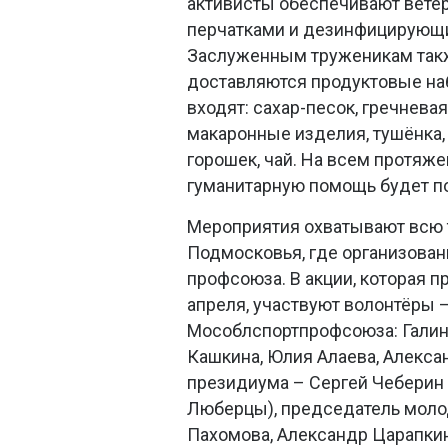
активисты обеспечивают вете
перчатками и дезинфицирующ
Заслуженным труженикам так
доставляются продуктовые наб
входят: сахар-песок, гречневая
макаронные изделия, тушёнка,
горошек, чай. На всем протяже
гуманитарную помощь будет по
Мероприятия охватывают всю
Подмосковья, где организован
профсоюза. В акции, которая п
апреля, участвуют волонтёры 
Мособлспортпрофсоюза: Галина
Кашкина, Юлия Алаева, Алекса
президиума – Сергей Чеберин 
Люберцы), председатель моло
Пахомова, Александр Царапки