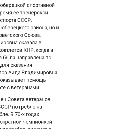
юберецкой спортивной
время её тренерской
спорта СССР,
юберецкого района, но и
оветского Союза.
ровна оказала в
оатлетов КНР, когда в
а была направлена по
 для оказания
 пор Аида Владимировна
и оказывает помощь
те с ветеранами.
ен Совета ветеранов
СССР по гребле на
ле. В 70-х годах
нократной чемпионкой