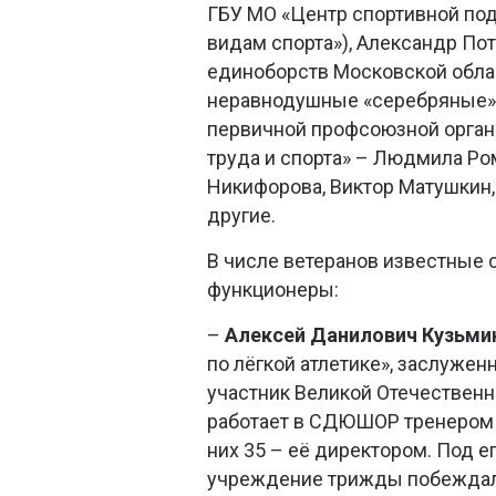
ГБУ МО «Центр спортивной по
видам спорта»), Александр По
единоборств Московской облас
неравнодушные «серебряные»
первичной профсоюзной орган
труда и спорта» – Людмила Р
Никифорова, Виктор Матушкин,
другие.
В числе ветеранов известные 
функционеры:
–
Алексей Данилович Кузьми
по лёгкой атлетике», заслуже
участник Великой Отечественн
работает в СДЮШОР тренером п
них 35 – её директором. Под е
учреждение трижды побеждал