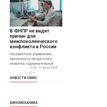
В ФНПР не видят
причин для
межпоколенческого
конфликта в России
Неграмотное управление,
хаотичность процессов и
нехватка содержательной
15:40
31 июля 2026
обратной связи от
руководителя являются
2
основными причинами
НОВОСТИ СМИ2
конфликтов и раздражения в
КИНОМЕХАНИКА