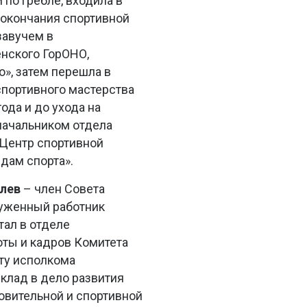
по гребле, входила в
 окончания спортивной
завучем в
ского ГорОНО,
, затем перешла в
портивного мастерства
ода и до ухода на
начальником отдела
«Центр спортивной
дам спорта».
лев
– член Совета
луженный работник
тал в отделе
оты и кадров Комитета
рту исполкома
клад в дело развития
овительной и спортивной