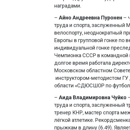
наградами.
–
Айно Андреевна
Пуронен
– 
труда и спорта, заслуженный 
велоспорту, неоднократный пр
Европы в групповой гонке по в
индивидуальной гонке преслед
Чемпионка СССР в командной 
долгое время работала дире
Московском областном Совете 
инструктором-методистом ГУ
области «СДЮСШОР по футбол
–
Аида Владимировна
Чуйко
–
труда и спорта, заслуженный 
тренер КНР, мастер спорта ме
лёгкой атлетике. Рекордсменка
прыжкам в длину (6.49). Являе