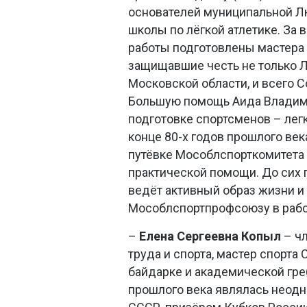
основателей муниципальной Л
школы по лёгкой атлетике. За 
работы подготовлены мастера 
защищавшие честь не только Л
Московской области, и всего С
Большую помощь Аида Владими
подготовке спортсменов – легк
конце 80-х годов прошлого век
путёвке Мособлспорткомитета
практической помощи. До сих
ведёт активный образ жизни 
Мособлспортпрофсоюзу в рабо
–
Елена Сергеевна
Копыл
– чл
труда и спорта, мастер спорта 
байдарке и академической греб
прошлого века являлась неод