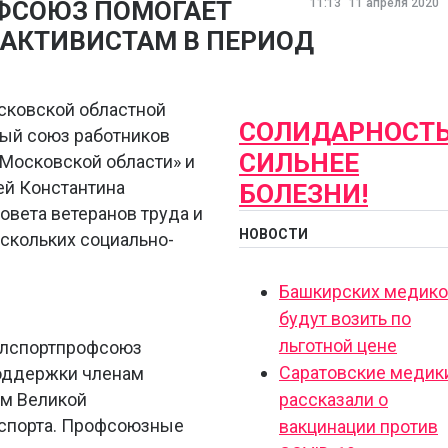
ФСОЮЗ ПОМОГАЕТ
11:13
11 апреля 2020
ФАКТИВИСТАМ В ПЕРИОД
сковской областной
СОЛИДАРНОСТ
ый союз работников
СИЛЬНЕЕ
 Московской области» и
ей Константина
БОЛЕЗНИ!
овета ветеранов труда и
НОВОСТИ
ескольких социально-
Башкирских медик
будут возить по
льготной цене
блспортпрофсоюз
Саратовские медик
поддержки членам
ам Великой
рассказали о
 спорта. Профсоюзные
вакцинации против