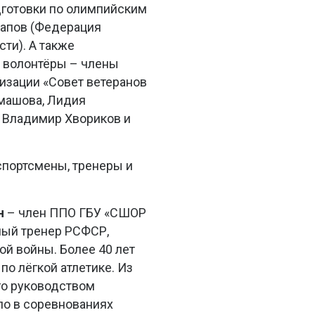
дготовки по олимпийским
тапов (Федерация
ти). А также
 волонтёры – члены
изации «Совет ветеранов
омашова, Лидия
 Владимир Хвориков и
спортсмены, тренеры и
н
– член ППО ГБУ «СШОР
нный тренер РСФСР,
ой войны.
Более 40 лет
о лёгкой атлетике. Из
го руководством
о в соревнованиях