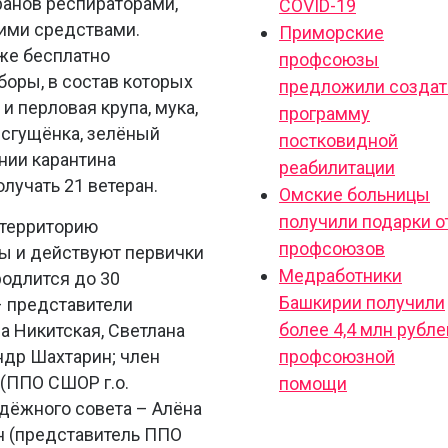
ранов респираторами,
COVID-19
ими средствами.
Приморские
же бесплатно
профсоюзы
оры, в состав которых
предложили создат
 и перловая крупа, мука,
программу
 сгущёнка, зелёный
постковидной
нии карантина
реабилитации
лучать 21 ветеран.
Омские больницы
получили подарки о
 территорию
профсоюзов
ы и действуют первички
Медработники
родлится до 30
Башкирии получили
– представители
более 4,4 млн рубле
 Никитская, Светлана
ндр Шахтарин; член
профсоюзной
(ППО СШОР г.о.
помощи
дёжного совета – Алёна
н (представитель ППО