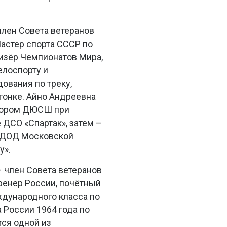
член Совета ветеранов
Мастер спорта СССР по
изёр Чемпионатов Мира,
елоспорту и
ования по треку,
гонке. Айно Андреевна
ктором ДЮСШ при
ДСО «Спартак», затем –
 ДОД Московской
у».
 член Совета ветеранов
тренер России, почётный
ждународного класса по
 России 1964 года по
тся одной из