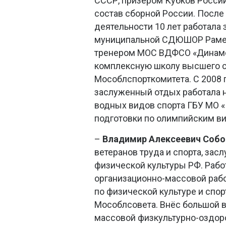
СССР, призёром Кубков России 
состав сборной России. После
деятельности 10 лет работала 
муниципальной СДЮШОР Рамен
тренером МОС ВДФСО «Динамо»
комплексную школу высшего с
Мособлспорткомитета. С 2008 г
заслуженный отдых работала 
водных видов спорта ГБУ МО 
подготовки по олимпийским ви
–
Владимир Алексеевич
Собо
ветеранов труда и спорта, зас
физической культуры РФ. Рабо
организационно-массовой раб
по физической культуре и спо
Мособлсовета. Внёс большой в
массовой физкультурно-оздор