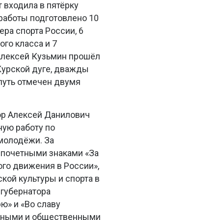
 входила в пятёрку
 работы подготовлено 10
ера спорта России, 6
го класса и 7
Алексей Кузьмин прошёл
 Курской дуге, дважды
 путь отмечен двумя
пор Алексей Данилович
ую работу по
молодёжи. За
 почетными знаками «За
ого движения в России»,
ской культуры и спорта в
 губернатора
ю» и «Во славу
енными и общественными