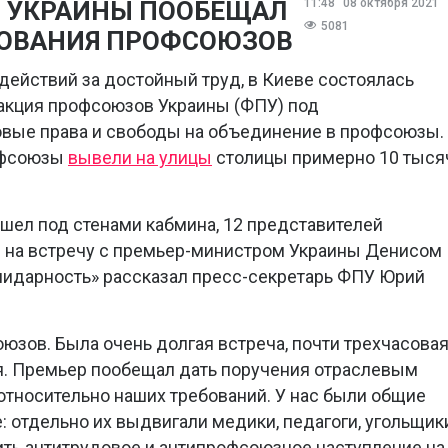
 УКРАИНЫ ПООБЕЩАЛ
11:48
08 октября 2021
5081
БОВАНИЯ ПРОФСОЮЗОВ
действий за достойный труд, в Киеве состоялась
акция профсоюзов Украины (ФПУ) под
овые права и свободы на объединение в профсоюзы.
офсоюзы
вывели на улицы
столицы примерно 10 тыся
ошел под стенами кабмина, 12 представителей
на встречу с премьер-министром Украины Денисом
лидарность» рассказал пресс-секретарь ФПУ Юрий
юзов. Была очень долгая встреча, почти трехчасовая
я. Премьер пообещал дать поручения отраслевым
тносительно наших требований. У нас были общие
 отдельно их выдвигали медики, педагоги, угольщик
ить антитрудовое и антипрофсоюзное наступление на