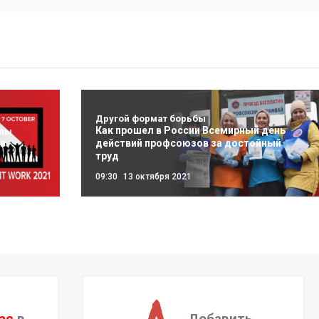
Другой формат борьбы
Как прошел в России Всемирный день
елы
в
действий профсоюзов за достойный
д
труд
09:30
13 октября 2021
ас
в
Добавить