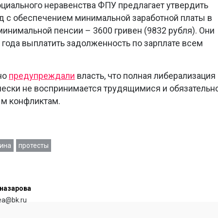
циального неравенства ФПУ предлагает утвердить
д с обеспечением минимальной заработной платы в
 минимальной пенсии – 3600 гривен (9832 рубля). Они
о года выплатить задолженность по зарплате всем
но
предупреждали
власть, что полная либерализация
чески не воспринимается трудящимися и обязательн
м конфликтам.
аина
протесты
назарова
rea@bk.ru