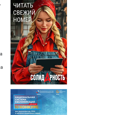
,
а
и
ва