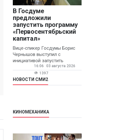
В Госдуме
предложили
запустить программу
«Первосентябрьский
капитал»
Вице‑спикер Госдумы Борис
Чернышов выступил с
инициативой запустить
16:06
03 августа 2026
ежегодную федеральную
программу
1397
«Первосентябрьский капитал»
НОВОСТИ СМИ2
- она предполагает
КИНОМЕХАНИКА