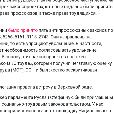
 трех законопроектах, которые недавно были приняты
права профсоюзов, а также права трудящихся, —
ении
было принято
пять антипрофсоюзных законов по
 5266, 5161, 3115, 2743. Они направлены на
ий, то есть упрощают увольнение. В частности,
ет необходимость согласовывать увольнение
. В основу этих законопроектов положен
кона «О труде», который получил негативную оценку
уда (МОТ), ООН и был жестко раскритикован
легация провела встречу в Верховной раде.
кер парламента Руслан Стефанчук, были приглашены
 социально-трудовым законодательством. У нас
оговорились использовать площадку Национального