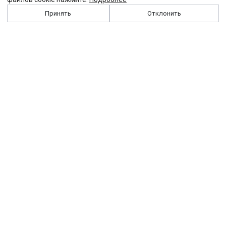
Принять
Отклонить
История
Персоналии
Выходные данные
Виджет "Солидарности"
Контакты
Подписка
Реклама
Партнеры
Архив сайта
Забастовка
Закон
Зарплата
ЖКХ
Компенсация
Колдоговор
Налоги
Общество
Пенсия
Профсоюз
Пособие
Реформы
Страхование
Все теги