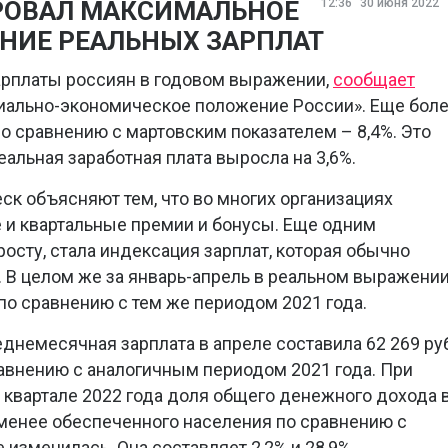
РОВАЛ МАКСИМАЛЬНОЕ
12:36
30 июня 2022
ЕНИЕ РЕАЛЬНЫХ ЗАРПЛАТ
арплаты россиян в годовом выражении,
сообщает
циально-экономическое положение России». Еще бол
 сравнению с мартовским показателем – 8,4%. Это
еальная заработная плата выросла на 3,6%.
ск объясняют тем, что во многих организациях
 и квартальные премии и бонусы. Еще одним
осту, стала индексация зарплат, которая обычно
д. В целом же за январь-апрель в реальном выражени
по сравнению с тем же периодом 2021 года.
немесячная зарплата в апреле составила 62 269 руб
равнению с аналогичным периодом 2021 года. При
I квартале 2022 года доля общего денежного дохода 
именее обеспеченного населения по сравнению с
 изменилась. Она составляет 2,2% и 28,9%