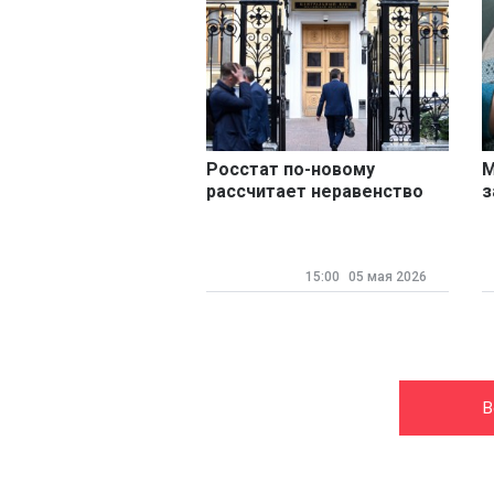
Росстат по-новому
М
рассчитает неравенство
з
среди россиян
ф
15:00
05 мая 2026
В