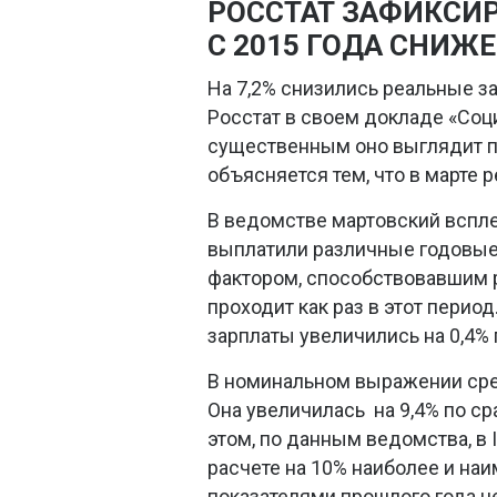
РОССТАТ ЗАФИКСИ
С 2015 ГОДА СНИЖ
На 7,2% снизились реальные з
Росстат в своем докладе «Со
существенным оно выглядит по
объясняется тем, что в марте р
В ведомстве мартовский вспле
выплатили различные годовые
фактором, способствовавшим р
проходит как раз в этот перио
зарплаты увеличились на 0,4% 
В номинальном выражении сред
Она увеличилась на 9,4% по с
этом, по данным ведомства, в 
расчете на 10% наиболее и на
показателями прошлого года не