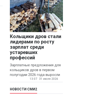
Кольщики дров стали
лидерами по росту
зарплат среди
устаревших
профессий
Зарплатные предложения для
кольщиков дров в первом
полугодии 2026 года выросли
13:07
31 июля 2026
на 58% - 62 тысяч рублей в
месяц, сообщает агентство
«Прайм».
НОВОСТИ СМИ2