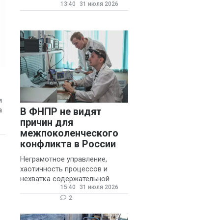
13:40
31 июля 2026
государственных и
муниципальных школ со
стажем не менее 20 лет.
и
В ФНПР не видят
а
причин для
межпоколенческого
конфликта в России
Неграмотное управление,
хаотичность процессов и
нехватка содержательной
15:40
31 июля 2026
обратной связи от
руководителя являются
2
основными причинами
конфликтов и раздражения в