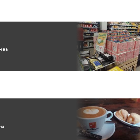
н на
на