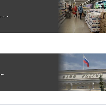
росте
вку