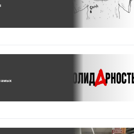
ы
 самых