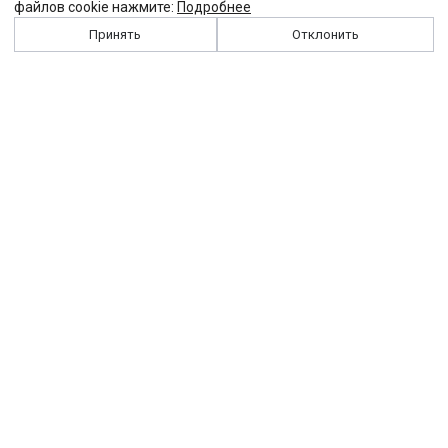
файлов cookie нажмите:
Подробнее
Принять
Отклонить
История
Персоналии
Выходные данные
Виджет "Солидарности"
Контакты
Подписка
Реклама
Партнеры
Архив сайта
Забастовка
Закон
Зарплата
ЖКХ
Компенсация
Колдоговор
Налоги
Общество
Пенсия
Профсоюз
Пособие
Реформы
Страхование
Все теги