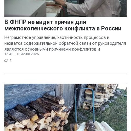
В ФНПР не видят причин для
межпоколенческого конфликта в России
Неграмотное управление, хаотичность процессов и
нехватка содержательной обратной связи от руководителя
являются основными причинами конфликтов и
15:40
31 июля 2026
раздражения в
2