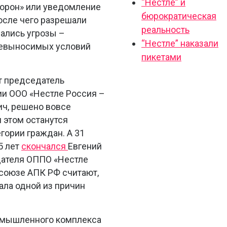
“Нестле” и
торон» или уведомление
бюрократическая
осле чего разрешали
реальность
ались угрозы –
“Нестле” наказали
невыносимых условий
пикетами
ет председатель
и ООО «Нестле Россия –
ч, решено вовсе
 этом останутся
ории граждан. А 31
5 лет
скончался
Евгений
дателя ОППО «Нестле
союзе АПК РФ считают,
ала одной из причин
омышленного комплекса