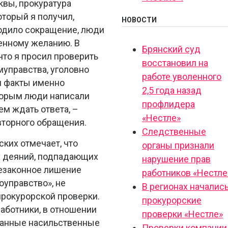
квы, прокуратура
оторый я получил,
НОВОСТИ
одило сокращение, люди
енному желанию. В
Брянский суд
что я просил проверить
восстановил на
муправства, уголовно
работе уволенного
и факты именно
2,5 года назад
торым люди написали
профлидера
ем ждать ответа, –
«Нестле»
вторного обращения.
Следственные
ких отмечает, что
органы признали
х деяний, подпадающих
нарушение прав
Незаконное лишение
работников «Нестле
оуправство», не
В регионах началис
прокурорской проверки.
прокурорские
работники, в отношении
проверки «Нестле»
занные насильственные
Проверки компании