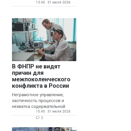
13:40
31 июля 2026
государственных и
муниципальных школ со
стажем не менее 20 лет.
В ФНПР не видят
причин для
межпоколенческого
конфликта в России
Неграмотное управление,
хаотичность процессов и
нехватка содержательной
15:40
31 июля 2026
обратной связи от
руководителя являются
2
основными причинами
конфликтов и раздражения в