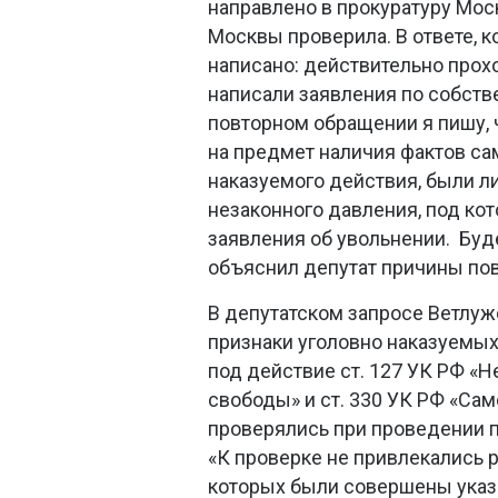
направлено в прокуратуру Мос
Москвы проверила. В ответе, к
написано: действительно прох
написали заявления по собств
повторном обращении я пишу, 
на предмет наличия фактов са
наказуемого действия, были л
незаконного давления, под ко
заявления об увольнении. Буд
объяснил депутат причины по
В депутатском запросе Ветлужс
признаки уголовно наказуемы
под действие ст. 127 УК РФ «
свободы» и ст. 330 УК РФ «Сам
проверялись при проведении 
«К проверке не привлекались 
которых были совершены ука