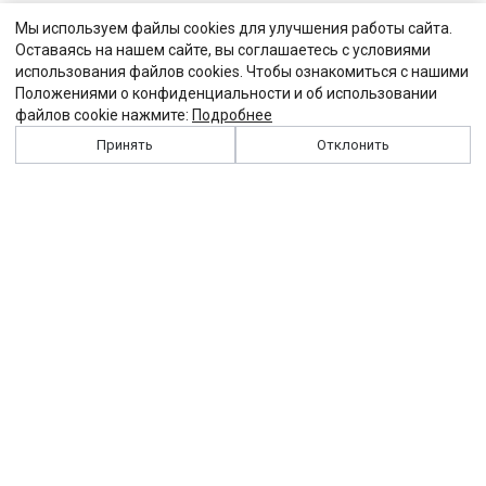
Мы используем файлы cookies для улучшения работы сайта.
Оставаясь на нашем сайте, вы соглашаетесь с условиями
использования файлов cookies. Чтобы ознакомиться с нашими
Положениями о конфиденциальности и об использовании
файлов cookie нажмите:
Подробнее
Принять
Отклонить
История
Персоналии
Выходные данные
Виджет "Солидарности"
Контакты
Подписка
Реклама
Партнеры
Архив сайта
Забастовка
Закон
Зарплата
ЖКХ
Компенсация