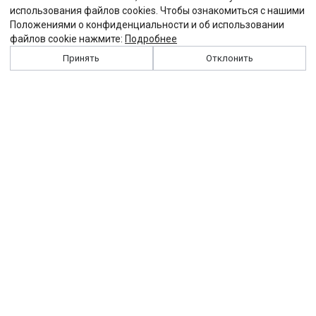
использования файлов cookies. Чтобы ознакомиться с нашими
Положениями о конфиденциальности и об использовании
файлов cookie нажмите:
Подробнее
Принять
Отклонить
История
Персоналии
Выходные данные
Виджет "Солидарности"
Контакты
Подписка
Реклама
Партнеры
Архив сайта
Забастовка
Закон
Зарплата
ЖКХ
Компенсация
Колдоговор
Налоги
Общество
Пенсия
Профсоюз