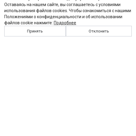
Оставаясь на нашем сайте, вы соглашаетесь с условиями
использования файлов cookies. Чтобы ознакомиться с нашими
Положениями о конфиденциальности и об использовании
файлов cookie нажмите:
Подробнее
Принять
Отклонить
История
Персоналии
Выходные данные
Виджет "Солидарности"
Контакты
Подписка
Реклама
Партнеры
Архив сайта
Забастовка
Закон
Зарплата
ЖКХ
Компенсация
Колдоговор
Налоги
Общество
Пенсия
Профсоюз