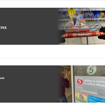
труд
вых