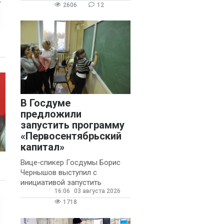
2606
12
В Госдуме
предложили
запустить программу
«Первосентябрьский
капитал»
Вице‑спикер Госдумы Борис
Чернышов выступил с
инициативой запустить
16:06
03 августа 2026
ежегодную федеральную
программу
1718
«Первосентябрьский капитал»
- она предполагает