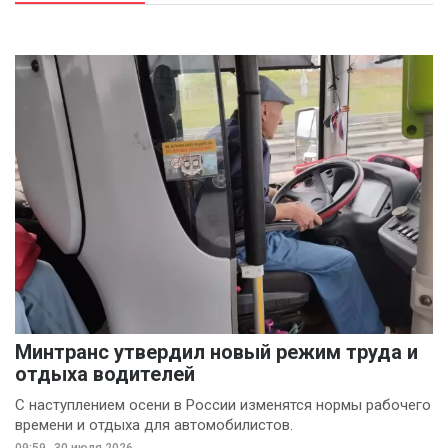
Международная
конфедерация
профсоюзов
(7)
Шаран Барроу
(7)
Анастасия
Чайкисова
(6)
Вячеслав Финагин
(5)
Иван Панов
(5)
Анна Лопаткина
(4)
Артём Шишков
(4)
Минтранс утвердил новый режим труда и
Владимир Ревенку
отдыха водителей
(4)
С наступлением осени в России изменятся нормы рабочего
времени и отдыха для автомобилистов.
Вячеслав Чеглов
(4)
09:59
30 июля 2026