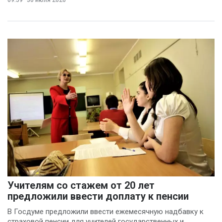
Ольга Агаркова
(4)
Ольга Пинчук
(4)
Сергей Драндров
(4)
Вадим Большаков
(3)
Никита Бобриков
(3)
Попков Дмитрий
(3)
Василина Куклина
(2)
Галина Келехсаева
Учителям со стажем от 20 лет
предложили ввести доплату к пенсии
(2)
Денис Журавлев
В Госдуме предложили ввести ежемесячную надбавку к
(2)
страховой пенсии для учителей государственных и