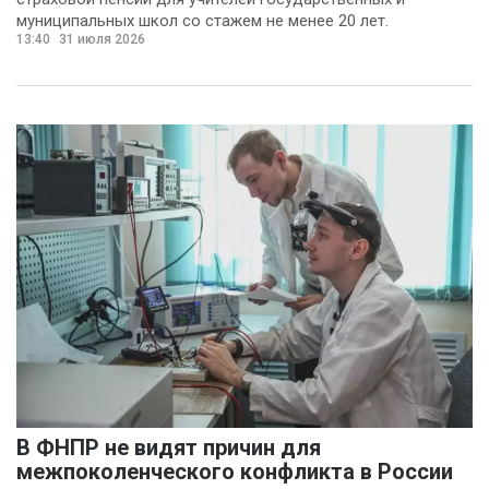
Евгений Сивайкин
муниципальных школ со стажем не менее 20 лет.
(2)
13:40
31 июля 2026
Филин Сергей
(2)
Анна Бочарова
(1)
Вадим Панов
(1)
Валерий Хоботков
(1)
Василий Деркач
(1)
Владимир Котов
(1)
Денис Шелевой
(1)
Сергей Шкерин
(1)
В ФНПР не видят причин для
межпоколенческого конфликта в России