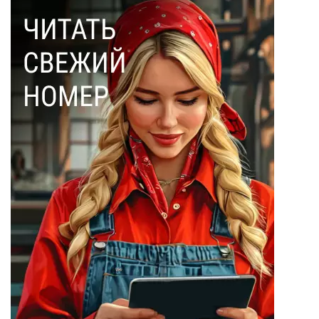
Монте-Кристо
(40)
Ольга Соловьева
(28)
Эдмон Дантес
(28)
Наталья Кочемина
(23)
Вадим Барабанов
(18)
Дмитрий Чуйков
(18)
Камиль Айсин
(18)
Александр
Запесоцкий
(16)
Александр
Боданин
(15)