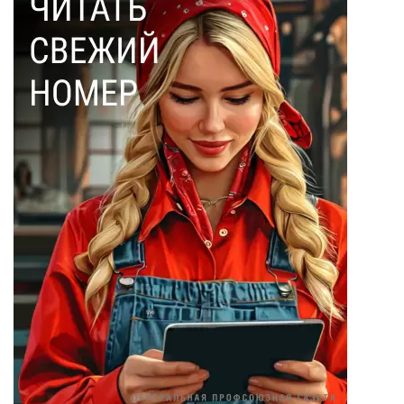
Ольга Соловьева
(28)
Эдмон Дантес
(28)
Наталья Кочемина
(23)
Вадим Барабанов
(18)
Дмитрий Чуйков
(18)
Камиль Айсин
(18)
Александр
Запесоцкий
(16)
Александр
Боданин
(15)
Алена Беллис
(15)