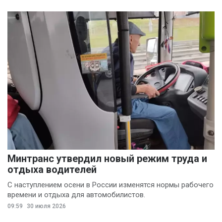
конфедерация
профсоюзов
(7)
Шаран Барроу
(7)
Анастасия
Чайкисова
(6)
Вячеслав Финагин
(5)
Иван Панов
(5)
Анна Лопаткина
(4)
Артём Шишков
(4)
Минтранс утвердил новый режим труда и
Владимир Ревенку
отдыха водителей
(4)
С наступлением осени в России изменятся нормы рабочего
времени и отдыха для автомобилистов.
Вячеслав Чеглов
(4)
09:59
30 июля 2026
Ольга Агаркова
(4)