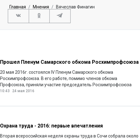
Главная
Мнения
Вячеслав Финагин
Прошел Пленум Самарского обкома Росхимпрофсоюза
20 мая 2016г. состоялся IV Пленум Самарского обкома
Росхимпрофсоюза. В его работе, помимо членов обкома
Профсоюза, приняли участие председатель Росхимпрофсоюза
Александр Ситнов, заместитель председателя Федерации
10:43
24 мая 2016
профсоюзов Самарской области Дмитрий Колесников, а также
члены контрольно-ревизионной комиссии областного комитета
Профсоюза.
Читать далее
Охрана труда - 2016: первые впечатления
Вторая всероссийская неделя охраны труда в Сочи собрала около