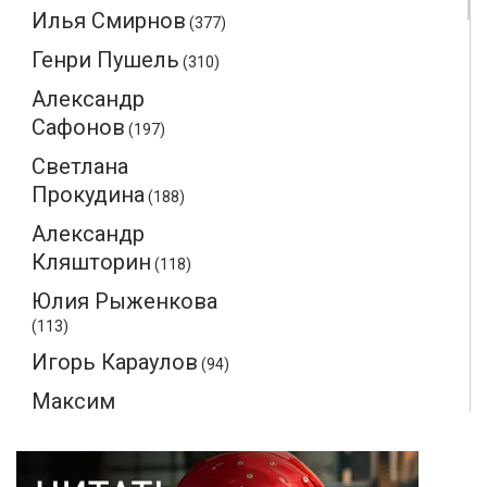
Илья Смирнов
(377)
Генри Пушель
(310)
Александр
Сафонов
(197)
Светлана
Прокудина
(188)
Александр
Кляшторин
(118)
Юлия Рыженкова
(113)
Игорь Караулов
(94)
Максим
Макаренков
(52)
Монте-Кристо
(40)