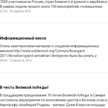
7000 участников из России, стран ближнего и дальнего зарубежья.
В рамках недели прошло около 100 мероприятий, посвященных
вопросам охраны труда, промышленной и пожарной безопасности,
07:25
29 апреля 2016
экологии. Были проведены тематические лекции, панельные
дискуссии, «круглые столы» и другие мероприятия, направленные
на реализацию мер по совершенствованию охраны труда и
переходу к модели систематических превентивных мер. Прошло
также и обсуждение новшеств, планируемых для внесения в
Информационный киоск
законодательство.
Читать далее
Очень заинтересовал материал о создании информационных
киосков http://www.solidarnost.org/Concurs/Avangard-
2011/Novation/gzprd-astrakhan/ Интересно было бы узнать у
авторов, как данный проект показал себя. Велась ли статистика
09:42
13 августа 2015
использования материалов? Действует ли сейчас? Какие отзывы
о реализации проекта?
Читать далее
В честь Великой победы!
В преддверии празднования 70-летия Великой победы в Самаре
состоялось мероприятие по возложению цветов к Вечному огню и
барельефу скорбящей Родины - матери. Днем 8 мая на площади