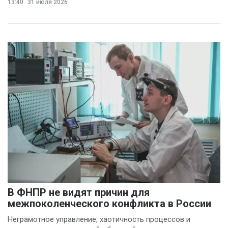
(2)
13:40
31 июля 2026
Филин Сергей
(2)
Анна Бочарова
(1)
Вадим Панов
(1)
Валерий Хоботков
(1)
Василий Деркач
(1)
Владимир Котов
(1)
Денис Шелевой
(1)
Сергей Шкерин
(1)
В ФНПР не видят причин для
межпоколенческого конфликта в России
Неграмотное управление, хаотичность процессов и