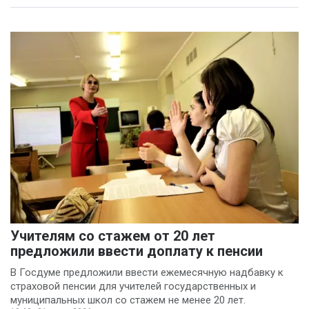
Ольга Пинчук
(4)
Сергей Драндров
(4)
Вадим Большаков
(3)
Никита Бобриков
(3)
Попков Дмитрий
(3)
Василина Куклина
(2)
Галина Келехсаева
Учителям со стажем от 20 лет
предложили ввести доплату к пенсии
(2)
Денис Журавлев
В Госдуме предложили ввести ежемесячную надбавку к
(2)
страховой пенсии для учителей государственных и
Евгений Сивайкин
муниципальных школ со стажем не менее 20 лет.