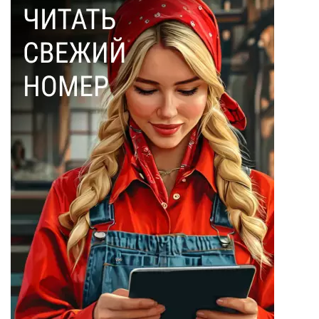
Монте-Кристо
(40)
Ольга Соловьева
(28)
Эдмон Дантес
(28)
Наталья Кочемина
(23)
Вадим Барабанов
(18)
Дмитрий Чуйков
(18)
Камиль Айсин
(18)
Александр
Запесоцкий
(16)
Александр
Боданин
(15)