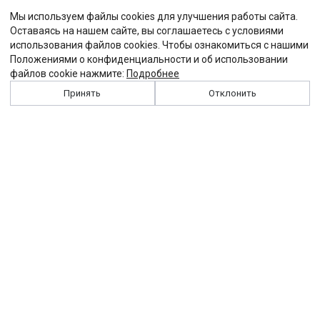
Мы используем файлы cookies для улучшения работы сайта.
Оставаясь на нашем сайте, вы соглашаетесь с условиями
использования файлов cookies. Чтобы ознакомиться с нашими
Положениями о конфиденциальности и об использовании
файлов cookie нажмите:
Подробнее
Принять
Отклонить
История
Персоналии
Выходные данные
Виджет "Солидарности"
Контакты
Подписка
Реклама
Партнеры
Архив сайта
Забастовка
Закон
Зарплата
ЖКХ
Компенсация