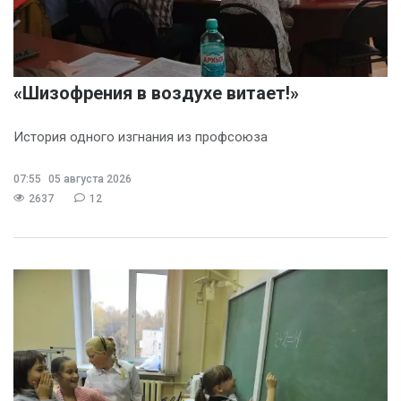
Иван Панов
(5)
Анна Лопаткина
(4)
Артём Шишков
(4)
«Шизофрения в воздухе витает!»
Владимир Ревенку
(4)
История одного изгнания из профсоюза
Вячеслав Чеглов
(4)
07:55
05 августа 2026
Ольга Агаркова
(4)
2637
12
Ольга Пинчук
(4)
Сергей Драндров
(4)
Вадим Большаков
(3)
Никита Бобриков
(3)