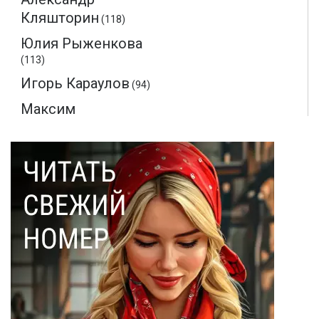
Кляшторин
(118)
Юлия Рыженкова
(113)
Игорь Караулов
(94)
Максим
Макаренков
(52)
Монте-Кристо
(40)
Ольга Соловьева
(28)
Эдмон Дантес
(28)
Наталья Кочемина
(23)
Вадим Барабанов
(18)