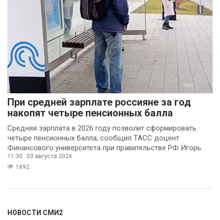
Владимир Котов
(1)
Денис Шелевой
(1)
Сергей Шкерин
(1)
При средней зарплате россияне за год
накопят четыре пенсионных балла
Средняя зарплата в 2026 году позволит сформировать
четыре пенсионных балла, сообщил ТАСС доцент
Финансового университета при правительстве РФ Игорь
11:30
03 августа 2026
Балынин.
1692
НОВОСТИ СМИ2