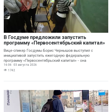
Попков Дмитрий
(3)
Василина Куклина
(2)
Галина Келехсаева
(2)
В Госдуме предложили запустить
программу «Первосентябрьский капитал»
Денис Журавлев
(2)
Вице‑спикер Госдумы Борис Чернышов выступил с
Евгений Сивайкин
инициативой запустить ежегодную федеральную
(2)
программу «Первосентябрьский капитал» - она
16:06
03 августа 2026
предполагает
Филин Сергей
(2)
1742
Анна Бочарова
(1)
Вадим Панов
(1)
Валерий Хоботков
(1)
Василий Деркач
(1)