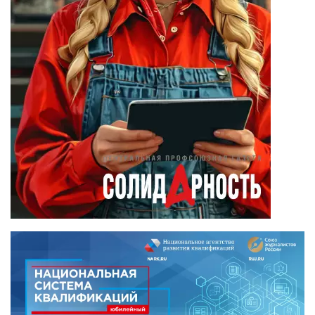
Дмитрий Чуйков
(18)
Камиль Айсин
(18)
Александр
Запесоцкий
(16)
Александр
Боданин
(15)
Алена Беллис
(15)
Александр
Илларионов
(14)
Анатолий
Сырокваша
(14)
Илья Косенков
(13)
Александр
Брусницын
(12)