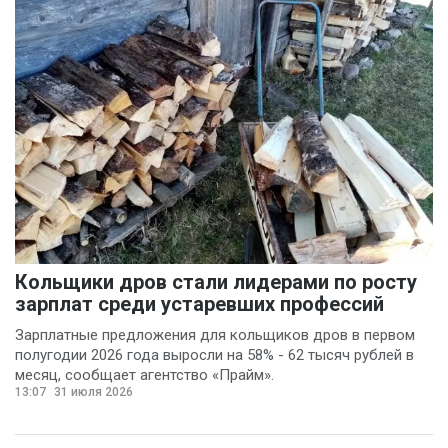
Валерий Хоботков
(1)
Василий Деркач
(1)
Владимир Котов
(1)
Денис Шелевой
(1)
Сергей Шкерин
(1)
Кольщики дров стали лидерами по росту
зарплат среди устаревших профессий
Зарплатные предложения для кольщиков дров в первом
полугодии 2026 года выросли на 58% - 62 тысяч рублей в
месяц, сообщает агентство «Прайм».
13:07
31 июля 2026