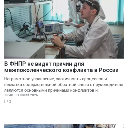
(3)
Никита Бобриков
(3)
Попков Дмитрий
(3)
Василина Куклина
(2)
Галина Келехсаева
В ФНПР не видят причин для
(2)
межпоколенческого конфликта в России
Денис Журавлев
(2)
Неграмотное управление, хаотичность процессов и
Евгений Сивайкин
нехватка содержательной обратной связи от руководителя
являются основными причинами конфликтов и
(2)
15:40
31 июля 2026
раздражения в
Филин Сергей
(2)
2
Анна Бочарова
(1)
Вадим Панов
(1)