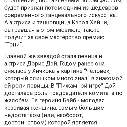
отопление”, поставленный Бобом Фоссом,
будет признан потом одним из шедевров
современного танцевального искусства.
А актриса и танцовщица Кэрол Хейни,
сыгравшая в этом мюзикле, также
получит за свое мастерство премию
“Тони”.
Главной же звездой стала певица и
актриса Дорис Дэй. Годом ранее она
снялась у Хичкока в картине “Человек,
который слишком много знал” в знакомой
ей роли певицы. В “Пижамной игре” Дэй
досталась роль председателя комитета по
жалобам. Ее героиня Бэйб - молодая
красивая женщина, самым большим
недостатком (или, наоборот,
достоинством) которой является