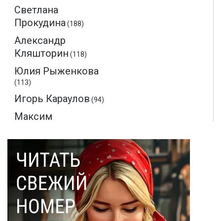
Светлана
Прокудина
(188)
Александр
Кляшторин
(118)
Юлия Рыженкова
(113)
Игорь Караулов
(94)
Максим
Макаренков
(52)
Монте-Кристо
(40)
Ольга Соловьева
(28)
Эдмон Дантес
(28)
Наталья Кочемина