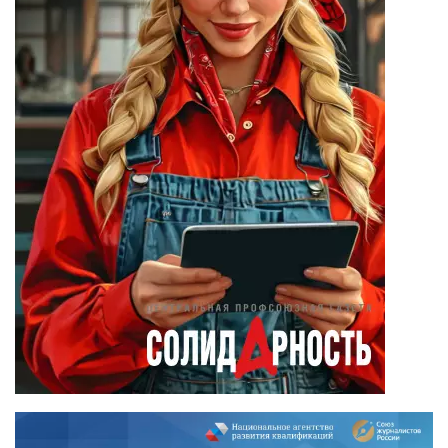
(23)
Вадим Барабанов
(18)
Дмитрий Чуйков
(18)
Камиль Айсин
(18)
Александр
Запесоцкий
(16)
Александр
Боданин
(15)
Алена Беллис
(15)
Александр
Илларионов
(14)
Анатолий
Сырокваша
(14)