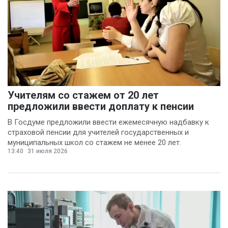
Чайкисова
(6)
Вячеслав Финагин
(5)
Иван Панов
(5)
Анна Лопаткина
(4)
Артём Шишков
(4)
Учителям со стажем от 20 лет
Владимир Ревенку
предложили ввести доплату к пенсии
(4)
В Госдуме предложили ввести ежемесячную надбавку к
страховой пенсии для учителей государственных и
Вячеслав Чеглов
(4)
муниципальных школ со стажем не менее 20 лет.
Ольга Агаркова
13:40
31 июля 2026
(4)
Ольга Пинчук
(4)
Сергей Драндров
(4)
Вадим Большаков