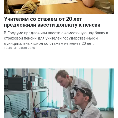
Анна Лопаткина
(4)
Артём Шишков
(4)
Учителям со стажем от 20 лет
Владимир Ревенку
предложили ввести доплату к пенсии
(4)
В Госдуме предложили ввести ежемесячную надбавку к
страховой пенсии для учителей государственных и
Вячеслав Чеглов
(4)
муниципальных школ со стажем не менее 20 лет.
Ольга Агаркова
13:40
31 июля 2026
(4)
Ольга Пинчук
(4)
Сергей Драндров
(4)
Вадим Большаков
(3)
Никита Бобриков
(3)
Попков Дмитрий
(3)