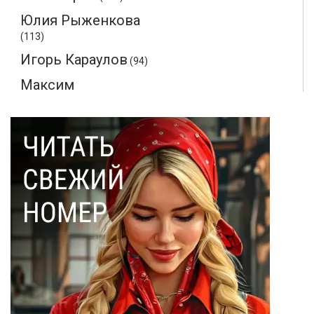
Юлия Рыженкова
(113)
Игорь Караулов
(94)
Максим
Макаренков
(52)
Монте-Кристо
(40)
Ольга Соловьева
(28)
Эдмон Дантес
(28)
Наталья Кочемина
(23)
Вадим Барабанов
(18)
Дмитрий Чуйков
(18)