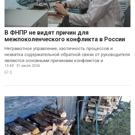
Василина Куклина
(2)
Галина Келехсаева
В ФНПР не видят причин для
(2)
межпоколенческого конфликта в России
Денис Журавлев
(2)
Неграмотное управление, хаотичность процессов и
Евгений Сивайкин
нехватка содержательной обратной связи от руководителя
являются основными причинами конфликтов и
(2)
15:40
31 июля 2026
раздражения в
Филин Сергей
(2)
2
Анна Бочарова
(1)
Вадим Панов
(1)
Валерий Хоботков
(1)
Василий Деркач
(1)
Владимир Котов
(1)