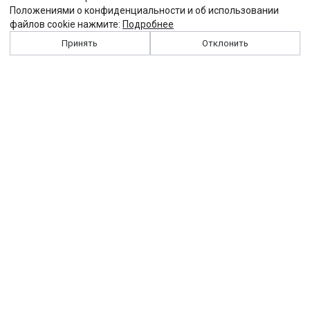
Положениями о конфиденциальности и об использовании
файлов cookie нажмите:
Подробнее
Принять
Отклонить
История
Персоналии
Выходные данные
Виджет "Солидарности"
Контакты
Подписка
Реклама
Партнеры
Архив сайта
Забастовка
Закон
Зарплата
ЖКХ
Компенсация
Колдоговор
Налоги
Общество
Пенсия
Профсоюз
Пособие
Реформы
Страхование
Все теги