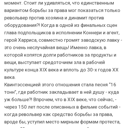
момент. Стоит ли удивляться, что единственным
вариантом борьбы за права мог показаться только
револьвер против хозяина и динамит против
оборудования?! Когда в одной из финальных сцен
глава подпольщиков в исполнении Коннери и агент,
герой Харриса, совместно громят заводскую лавку -
это очень неслучайная вещь! Именно лавка, в
которой копятся долги работников за продукты и
вещи, выступает средоточием зла в рабочей
культуре конца XIX века и вплоть до 30-х годов XX
века.
Квинтэссенцией этого отношения стала песня “16
тонн”, где работник закладывает в ней душу - куда
уж больше?! Впрочем, что в XIX веке, что сейчас, -
через 150 лет после описанных в фильме событий -
когда револьвер как средство борьбы за права,
вроде бы, уступил место мирным формам протеста,