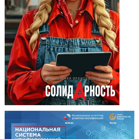
(18)
Дмитрий Чуйков
(18)
Камиль Айсин
(18)
Александр
Запесоцкий
(16)
Александр
Боданин
(15)
Алена Беллис
(15)
Александр
Илларионов
(14)
Анатолий
Сырокваша
(14)
Илья Косенков
(13)
Александр