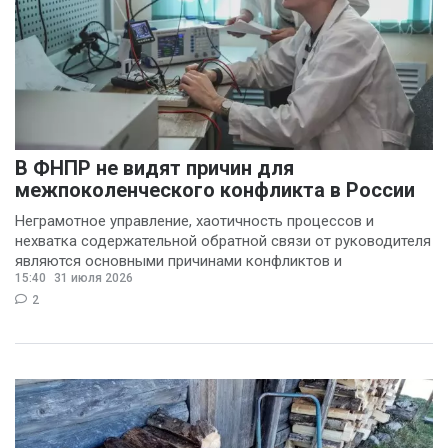
(3)
Попков Дмитрий
(3)
Василина Куклина
(2)
Галина Келехсаева
В ФНПР не видят причин для
(2)
межпоколенческого конфликта в России
Денис Журавлев
(2)
Неграмотное управление, хаотичность процессов и
Евгений Сивайкин
нехватка содержательной обратной связи от руководителя
являются основными причинами конфликтов и
(2)
15:40
31 июля 2026
раздражения в
Филин Сергей
(2)
2
Анна Бочарова
(1)
Вадим Панов
(1)
Валерий Хоботков
(1)