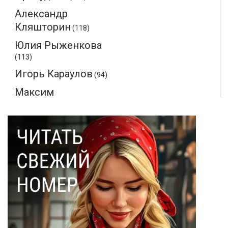
Александр
Кляшторин
(118)
Юлия Рыженкова
(113)
Игорь Караулов
(94)
Максим
Макаренков
(52)
Монте-Кристо
(40)
Ольга Соловьева
(28)
Эдмон Дантес
(28)
Наталья Кочемина
(23)
Вадим Барабанов