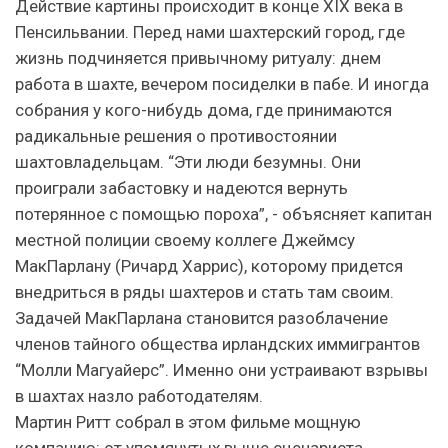
Действие картины происходит в конце XIX века в
Пенсильвании. Перед нами шахтерский город, где
жизнь подчиняется привычному ритуалу: днем
работа в шахте, вечером посиделки в пабе. И иногда
собрания у кого-нибудь дома, где принимаются
радикальные решения о противостоянии
шахтовладельцам. “Эти люди безумны. Они
проиграли забастовку и надеются вернуть
потерянное с помощью пороха”, - объясняет капитан
местной полиции своему коллеге Джеймсу
МакПарлану (Ричард Харрис), которому придется
внедриться в ряды шахтеров и стать там своим.
Задачей МакПарлана становится разоблачение
членов тайного общества ирландских иммигрантов
“Молли Магуайерс”. Именно они устраивают взрывы
в шахтах назло работодателям.
Мартин Ритт собрал в этом фильме мощную
компанию: от упомянутых выше сценариста