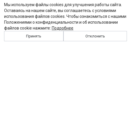
Мы используем файлы cookies для улучшения работы сайта.
Оставаясь на нашем сайте, вы соглашаетесь с условиями
использования файлов cookies. Чтобы ознакомиться с нашими
Положениями о конфиденциальности и об использовании
файлов cookie нажмите:
Подробнее
Принять
Отклонить
История
Персоналии
Выходные данные
Виджет "Солидарности"
Контакты
Подписка
Реклама
Партнеры
Архив сайта
Забастовка
Закон
Зарплата
ЖКХ
Компенсация
Колдоговор
Налоги
Общество
Пенсия
Профсоюз