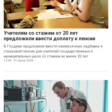
(5)
Иван Панов
(5)
Анна Лопаткина
(4)
Артём Шишков
(4)
Учителям со стажем от 20 лет
Владимир Ревенку
предложили ввести доплату к пенсии
(4)
В Госдуме предложили ввести ежемесячную надбавку к
страховой пенсии для учителей государственных и
Вячеслав Чеглов
(4)
муниципальных школ со стажем не менее 20 лет.
Ольга Агаркова
13:40
31 июля 2026
(4)
Ольга Пинчук
(4)
Сергей Драндров
(4)
Вадим Большаков
(3)
Никита Бобриков