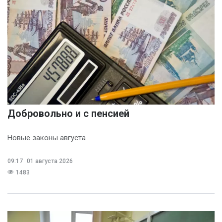
(3)
Никита Бобриков
(3)
Попков Дмитрий
(3)
Василина Куклина
(2)
Галина Келехсаева
(2)
Добровольно и с пенсией
Денис Журавлев
(2)
Новые законы августа
Евгений Сивайкин
(2)
09:17
01 августа 2026
Филин Сергей
1483
(2)
Анна Бочарова
(1)
Вадим Панов
(1)