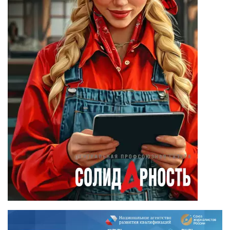
Вадим Барабанов
(18)
Дмитрий Чуйков
(18)
Камиль Айсин
(18)
Александр
Запесоцкий
(16)
Александр
Боданин
(15)
Алена Беллис
(15)
Александр
Илларионов
(14)
Анатолий
Сырокваша
(14)