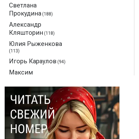
Светлана
Прокудина
(188)
Александр
Кляшторин
(118)
Юлия Рыженкова
(113)
Игорь Караулов
(94)
Максим
Макаренков
(52)
Монте-Кристо
(40)
Ольга Соловьева
(28)
Эдмон Дантес
(28)
Наталья Кочемина
(23)