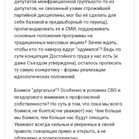
депутатов межфракционной группы(кто-то из
депутатов, не связанный узами строжайшей
партийной дисциплины, мог бы её сделать для
себя базовой в предвыборный-то период),
пропагандировать её в СМИ, поддерживать
основные положения программы на
традиционных массовых акциях? Зачем ждать,
чтобы кто-то наверху вдруг "одумался"? Ведь по
сути концепция Достойного труда у нас есть (и
даже Съездом утверждена), осталось прописать
ту самую конкретику - формы реализации
идеологических положений.
Боимся "дёргаться"? Особенно в условиях СВО и
нездорового внимания к профсоюзной
собственности? Но суть в том, что пока мы всего
боимся, не боятся(=не уважают) нас. Чем больше
мы боимся, тем больше нас будут плющить.
Уважают всегда сильных и уверенных в своей
правоте, говорящих прямо и открыто, а не
обтекаемо и политкорректно.