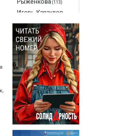
Рыженкова
(113)
Игорь Караулов
(94)
Максим
Макаренков
(52)
Монте-Кристо
(40)
Ольга
а
Соловьева
(28)
Эдмон Дантес
к,
(28)
Наталья
Кочемина
(23)
Вадим
Барабанов
(18)