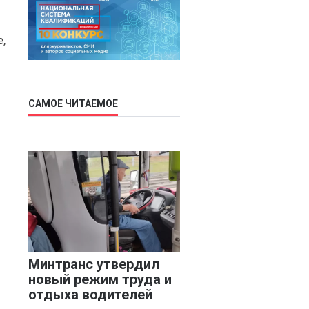
Дмитрий
Чуйков
(18)
,
Камиль Айсин
(18)
Александр
Запесоцкий
САМОЕ ЧИТАЕМОЕ
(16)
Александр
Боданин
(15)
Алена Беллис
(15)
Александр
Илларионов
(14)
Анатолий
Минтранс утвердил
Сырокваша
(14)
новый режим труда и
отдыха водителей
Илья Косенков