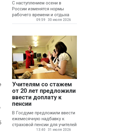
(13)
С наступлением осени в
России изменятся нормы
Александр
рабочего времени и отдыха
Брусницын
(12)
09:59
30 июля 2026
для автомобилистов.
Андрей
Хришкевич
(9)
Аксана
Сгибнева
(8)
Анна Дурынина-
Романова
(8)
Учителям со стажем
Павел Осипов
е
(8)
от 20 лет предложили
Международная
ввести доплату к
конфедерация
пенсии
о
профсоюзов
(7)
В Госдуме предложили ввести
ежемесячную надбавку к
Шаран Барроу
(7)
б
страховой пенсии для учителей
13:40
31 июля 2026
государственных и
Анастасия