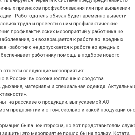
 Планируется перейти к системе предупредительного
вичных признаков профзаболевания или при выявлении
тадии. Работодатель обязан будет временно вывести
словиях труда и провести с ним профилактические
ения профилактических мероприятий у работника не
заболевания, он возвращается к работе во вредных
чае -работник не допускается к работе во вредных
 обеспечивает работнику помощь в подборе нового
 отнести следующие мероприятия:
ано в России: высококачественные средства
 дыхания, материалы и специальная одежда. Актуальны
ктивности».
ы на рассказе о продукции, выпускаемой АО
мом предприятии и о том, сколько и какой продукции он
формация была неинтересна, но вот представителям служ
 защиты это мероприятие пошло бы на пользу. Кстати,