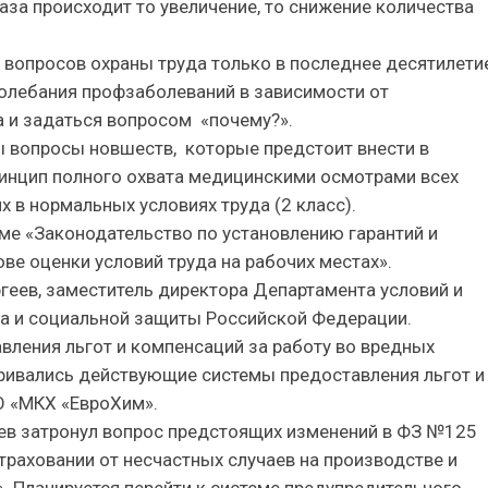
за происходит то увеличение, то снижение количества
 вопросов охраны труда только в последнее десятилетие
колебания профзаболеваний в зависимости от
 и задаться вопросом «почему?».
ы вопросы новшеств, которые предстоит внести в
ринцип полного охвата медицинскими осмотрами всех
 в нормальных условиях труда (2 класс).
ме «Законодательство по установлению гарантий и
ве оценки условий труда на рабочих местах».
еев, заместитель директора Департамента условий и
да и социальной защиты Российской Федерации.
ления льгот и компенсаций за работу во вредных
тривались действующие системы предоставления льгот и
О «МКХ «ЕвроХим».
еев затронул вопрос предстоящих изменений в ФЗ №125
раховании от несчастных случаев на производстве и