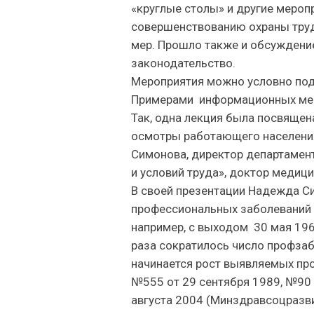
«круглые столы» и другие мероп
совершенствованию охраны труд
мер. Прошло также и обсуждение
законодательство.
Мероприятия можно условно под
Примерами информационных меро
Так, одна лекция была посвяще
осмотры работающего населения
Симонова, директор департамент
и условий труда», доктор медици
В своей презентации Надежда С
профессиональных заболеваний в
например, с выходом 30 мая 196
раза сократилось число профза
начинается рост выявляемых пр
№555 от 29 сентября 1989, №90
августа 2004 (Минздравсоцразвит