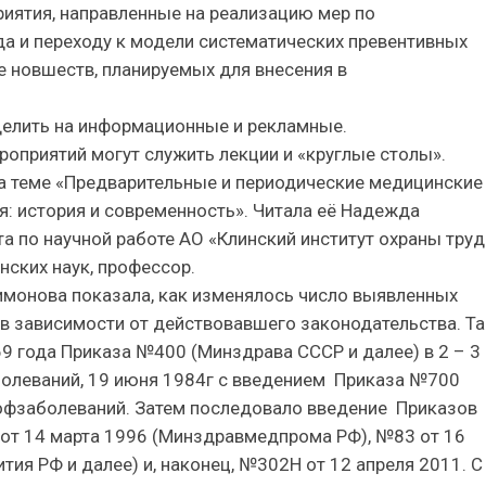
риятия, направленные на реализацию мер по
а и переходу к модели систематических превентивных
 новшеств, планируемых для внесения в
елить на информационные и рекламные.
приятий могут служить лекции и «круглые столы».
на теме «Предварительные и периодические медицинские
: история и современность». Читала её Надежда
а по научной работе АО «Клинский институт охраны труд
нских наук, профессор.
имонова показала, как изменялось число выявленных
 зависимости от действовавшего законодательства. Та
9 года Приказа №400 (Минздрава СССР и далее) в 2 – 3
болеваний, 19 июня 1984г с введением Приказа №700
офзаболеваний. Затем последовало введение Приказов
 от 14 марта 1996 (Минздравмедпрома РФ), №83 от 16
ия РФ и далее) и, наконец, №302Н от 12 апреля 2011. С