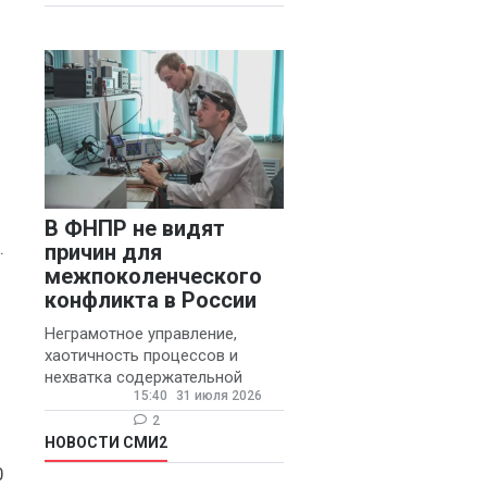
муниципальных школ со
Чайкисова
(6)
стажем не менее 20 лет.
Вячеслав
Финагин
(5)
Иван Панов
(5)
Анна Лопаткина
(4)
В ФНПР не видят
Артём Шишков
.
причин для
(4)
межпоколенческого
Владимир
конфликта в России
Ревенку
(4)
Неграмотное управление,
хаотичность процессов и
Вячеслав
нехватка содержательной
Чеглов
(4)
15:40
31 июля 2026
обратной связи от
руководителя являются
2
Ольга Агаркова
основными причинами
НОВОСТИ СМИ2
(4)
конфликтов и раздражения в
0