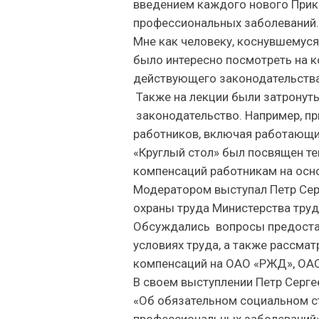
введением каждого нового Прика
профессиональных заболеваний.
Мне как человеку, коснувшемуся
было интересно посмотреть на 
действующего законодательства
Также на лекции были затронут
законодательство. Например, п
работников, включая работающих
«Круглый стол» был посвящен те
компенсаций работникам на осно
Модератором выступал Петр Серг
охраны труда Министерства тру
Обсуждались вопросы предостав
условиях труда, а также рассма
компенсаций на ОАО «РЖД», ОА
В своем выступлении Петр Серг
«Об обязательном социальном ст