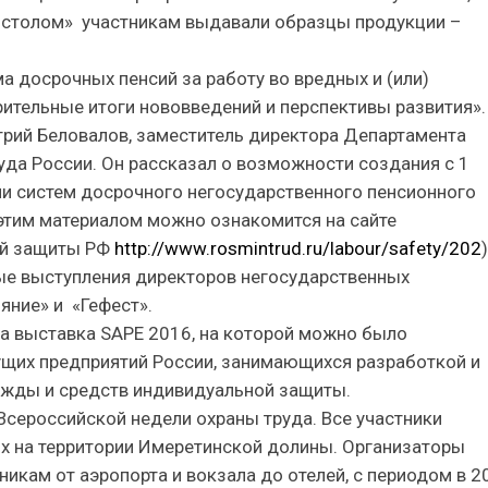
м столом» участникам выдавали образцы продукции –
ма досрочных пенсий за работу во вредных и (или)
рительные итоги нововведений и перспективы развития».
ий Беловалов, заместитель директора Департамента
да России. Он рассказал о возможности создания с 1
ми систем досрочного негосударственного пенсионного
этим материалом можно ознакомится на сайте
ой защиты РФ
http://www.rosmintrud.ru/labour/safety/202
)
е выступления директоров негосударственных
яние» и «Гефест».
ла выставка SAPE 2016, на которой можно было
ущих предприятий России, занимающихся разработкой и
жды и средств индивидуальной защиты.
Всероссийской недели охраны труда. Все участники
ях на территории Имеретинской долины. Организаторы
икам от аэропорта и вокзала до отелей, с периодом в 2