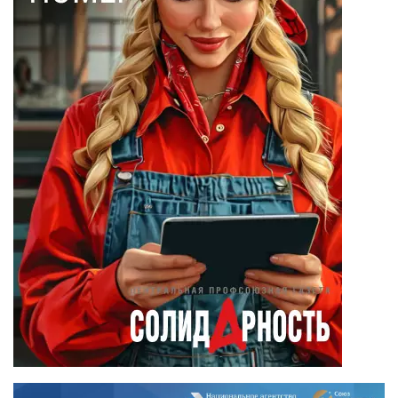
(23)
Вадим Барабанов
(18)
Дмитрий Чуйков
(18)
Камиль Айсин
(18)
Александр
Запесоцкий
(16)
Александр
Боданин
(15)
Алена Беллис
(15)
Александр
Илларионов
(14)
Анатолий