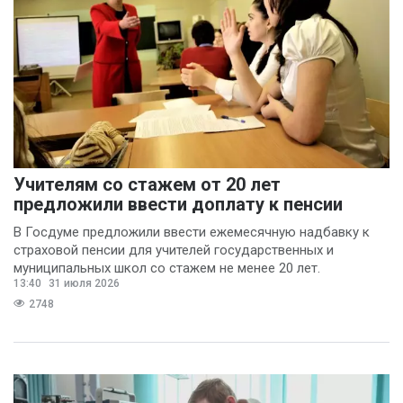
Анастасия
Чайкисова
(6)
Вячеслав Финагин
(5)
Иван Панов
(5)
Анна Лопаткина
(4)
Артём Шишков
(4)
Учителям со стажем от 20 лет
Владимир Ревенку
предложили ввести доплату к пенсии
(4)
В Госдуме предложили ввести ежемесячную надбавку к
страховой пенсии для учителей государственных и
Вячеслав Чеглов
(4)
муниципальных школ со стажем не менее 20 лет.
Ольга Агаркова
13:40
31 июля 2026
(4)
2748
Ольга Пинчук
(4)
Сергей Драндров
(4)
Вадим Большаков