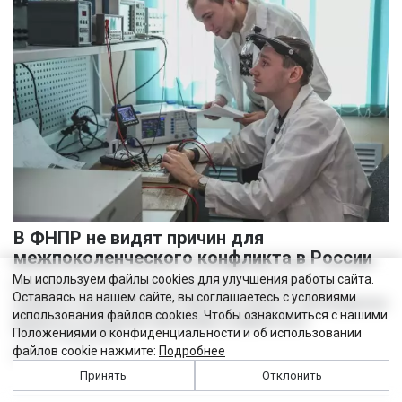
(3)
Никита Бобриков
(3)
Попков Дмитрий
(3)
Василина Куклина
(2)
Галина Келехсаева
(2)
В ФНПР не видят причин для
Денис Журавлев
(2)
межпоколенческого конфликта в России
Евгений Сивайкин
Мы используем файлы cookies для улучшения работы сайта.
Неграмотное управление, хаотичность процессов и
Оставаясь на нашем сайте, вы соглашаетесь с условиями
нехватка содержательной обратной связи от руководителя
(2)
использования файлов cookies. Чтобы ознакомиться с нашими
являются основными причинами конфликтов и
Филин Сергей
Положениями о конфиденциальности и об использовании
(2)
15:40
31 июля 2026
раздражения в
файлов cookie нажмите:
Подробнее
2244
2
Анна Бочарова
(1)
Принять
Отклонить
Вадим Панов
(1)