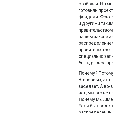
отобрали. Но мы
готовили проект
фондами: Фондо
и другими таки
правительством л
нашем законе з
распределением
правительство, 
специально зап
быть, равное пр
Почему? Потому
Во-первых, этот
заседает. А во-
нет, мы это не 
Почему мы, имея
Если бы предст
распределении, 