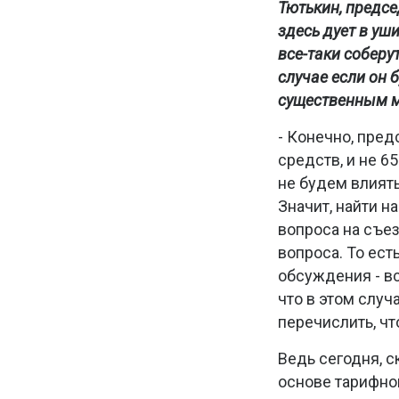
Тютькин, предсе
здесь дует в уши
все-таки соберут
случае если он 
существенным мо
- Конечно, пре
средств, и не 6
не будем влиять
Значит, найти н
вопроса на съез
вопроса. То ест
обсуждения - все
что в этом случ
перечислить, чт
Ведь сегодня, 
основе тарифного