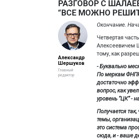
РАЗГОВОР С ШАЛАЕВ
“ВСЕ МОЖНО РЕШИТ
Окончание. Нач
Четвертая част
Алексеевичем Ш
тому, как разр
Александр
Шершуков
- Буквально мес
Главный
По меркам ФНПР,
редактор
достаточно эффе
вопрос, как уве
уровень “ЦК” - н
Получается так,
темы, организа
это система про
сюда, и - ваше 