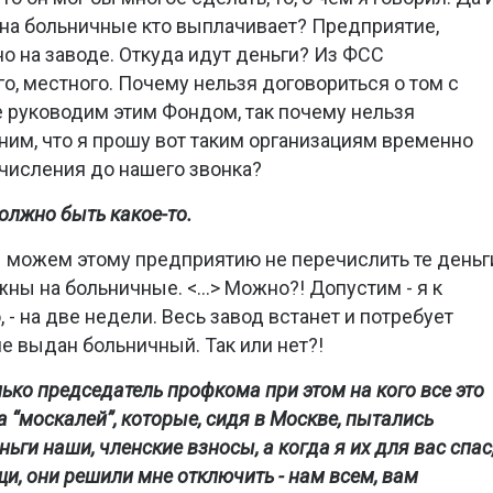
и на больничные кто выплачивает? Предприятие,
о на заводе. Откуда идут деньги? Из ФСС
о, местного. Почему нельзя договориться о том с
руководим этим Фондом, так почему нельзя
ним, что я прошу вот таким организациям временно
числения до нашего звонка?
олжно быть какое-то.
ы можем этому предприятию не перечислить те деньг
жны на больничные. <…> Можно?! Допустим - я к
 - на две недели. Весь завод встанет и потребует
не выдан больничный. Так или нет?!
лько председатель профкома при этом на кого все это
а “москалей”, которые, сидя в Москве, пытались
ньги наши, членские взносы, а когда я их для вас спас
и, они решили мне отключить - нам всем, вам