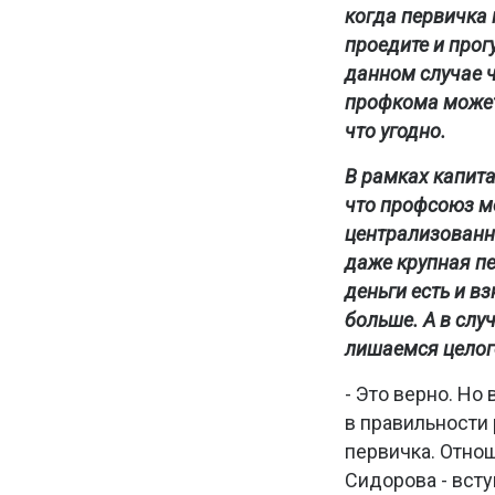
когда первичка 
проедите и прог
данном случае 
профкома может
что угодно.
В рамках капита
что профсоюз м
централизованны
даже крупная пе
деньги есть и в
больше. А в слу
лишаемся целог
- Это верно. Но 
в правильности
первичка. Отнош
Сидорова - всту