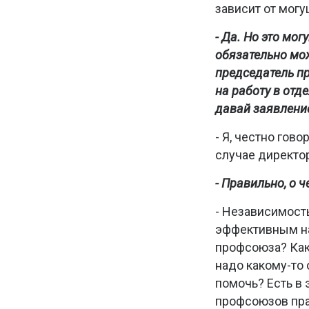
зависит от мог
- Да. Но это мо
обязательно мо
председатель пр
на работу в отд
давай заявление
- Я, честно гов
случае директор
- Правильно, о ч
- Независимость
эффективным на
профсоюза? Как
надо какому-то 
помочь? Есть в 
профсоюзов пра