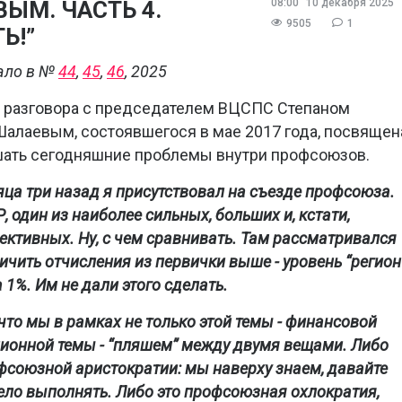
ЫМ. ЧАСТЬ 4.
08:00
10 декабря 2025
9505
1
Ь!”
ало в №
44
,
45
,
46
, 2025
ь разговора с председателем ВЦСПС Степаном
алаевым, состоявшегося в мае 2017 года, посвящен
ешать сегодняшние проблемы внутри профсоюзов.
яца три назад я присутствовал на съезде профсоюза.
 один из наиболее сильных, больших и, кстати,
ктивных. Ну, с чем сравнивать. Там рассматривался
личить отчисления из первички выше - уровень “регион”
а 1%. Им не дали этого сделать.
 что мы в рамках не только этой темы - финансовой
ционной темы - “пляшем” между двумя вещами. Либо
фсоюзной аристократии: мы наверху знаем, давайте
дело выполнять. Либо это профсоюзная охлократия,