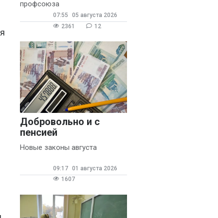
(13)
профсоюза
07:55
05 августа 2026
Александр
2361
12
Брусницын
ия
(12)
Андрей
Хришкевич
(9)
Аксана
Сгибнева
(8)
Анна Дурынина-
Добровольно и с
Романова
(8)
пенсией
Павел Осипов
(8)
Новые законы августа
Международная
конфедерация
09:17
01 августа 2026
1607
профсоюзов
(7)
Шаран Барроу
(7)
и
Анастасия