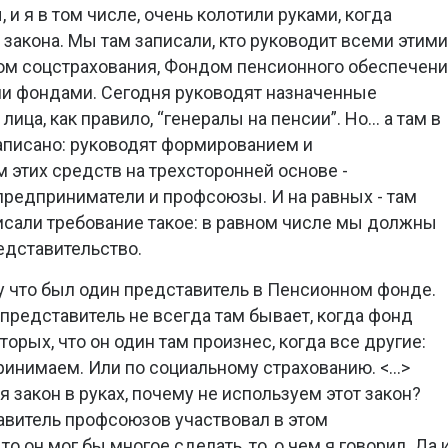
, и я в том числе, очень колотили руками, когда
 закона. Мы там записали, кто руководит всеми этими
м соцстрахования, Фондом пенсионного обеспечен
ми фондами. Сегодня руководят назначенные
ица, как правило, “генералы на пенсии”. Но... а там в
аписано: руководят формированием и
 этих средств на трехсторонней основе -
предприниматели и профсоюзы. И на равных - там
исали требование такое: в равном числе мы должны
едставительство.
 что был один представитель в Пенсионном фонде.
 представитель не всегда там бывает, когда фонд
вторых, что он один там произнес, когда все другие:
принимаем. Или по социальному страхованию. <…>
 закон в руках, почему не используем этот закон?
авитель профсоюзов участвовал в этом
то он мог бы многое сделать, то, о чем я говорил. Да 