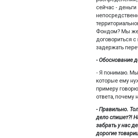
сейчас - деньг
непосредственн
территориальног
Фондом? Мы же 
договориться с 
задержать пере
- Обоснование д
- Я понимаю. М
которые ему ну
примеру говорю,
ответа, почему 
- Правильно. То
дело спишет?! Н
забрать у нас де
дорогие товарищ