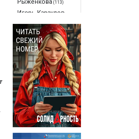
Рыженкова
(113)
Игорь Караулов
(94)
Максим
Макаренков
(52)
Монте-Кристо
(40)
Ольга
Соловьева
(28)
т
Эдмон Дантес
(28)
Наталья
ь
Кочемина
(23)
Вадим
Барабанов
(18)