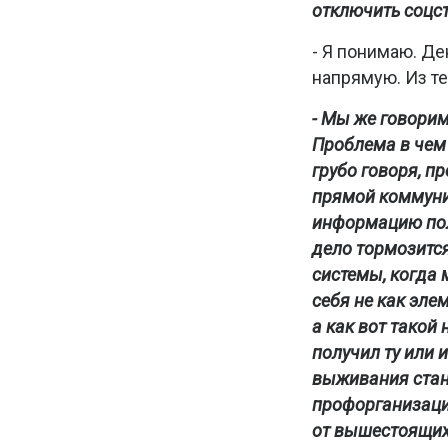
отключить соцст
- Я понимаю. Д
напрямую. Из т
- Мы же говорим
Проблема в чем 
грубо говоря, пр
прямой коммуни
информацию пол
дело тормозитс
системы, когда
себя не как эле
а как вот такой
получил ту или 
выживания стано
профорганизацию,
от вышестоящих 