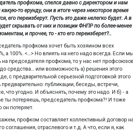
датель профкома, спелся давно с директором и нам
 какую-то ерунду, они в итоге через некоторое время
ся, его переизберут. Пусть это даже нелегко будет. А в
будет скрывать от них и позиции ФНПР по более-менее
ментам, и прочее, то - кто его переизберет?..
дседатель профкома хочет быть хозяином всех
5%, а 100%. <…> Но влиять на него надо всегда. Если м
 на председателя профкома, то у нас нет профсоюзов
адо средства... или возможность а) решения этого
де, с предварительной серьезной подготовкой этого
ь предварительно: публикации, беседы, встречи,
, что угодно. И объяснять, почему это надо. И б) - а
ае ты потеряешь, председатель профкома?! И тоже
о он потеряет.
скажем, профком составляет коллективный договор н
 соглашения, отраслевого и т.д. А что, если я, как