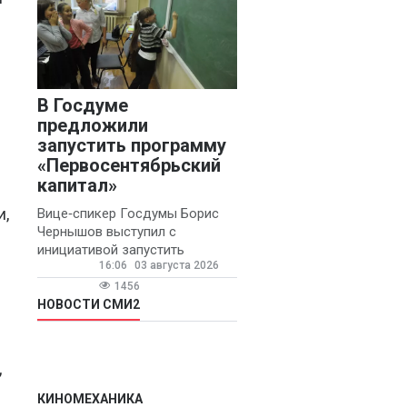
Чайкисова
(6)
Вячеслав
Финагин
(5)
В Госдуме
Иван Панов
(5)
предложили
Анна Лопаткина
запустить программу
«Первосентябрьский
(4)
капитал»
Артём Шишков
и,
Вице‑спикер Госдумы Борис
(4)
Чернышов выступил с
Владимир
инициативой запустить
16:06
03 августа 2026
Ревенку
ежегодную федеральную
(4)
программу
1456
Вячеслав
«Первосентябрьский капитал»
НОВОСТИ СМИ2
- она предполагает
Чеглов
(4)
Ольга Агаркова
,
(4)
КИНОМЕХАНИКА