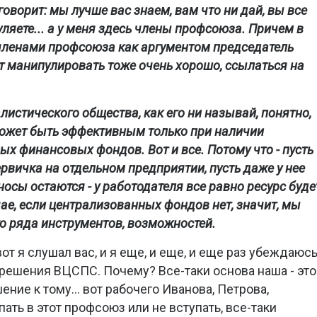
говорит: мы лучше вас знаем, вам что ни дай, вы все
уляете... а у меня здесь члены профсоюза. Причем в
членами профсоюза как аргументом председатель
 манипулировать тоже очень хорошо, ссылаться на
листического общества, как его ни называй, понятно,
ожет быть эффективным только при наличии
х финансовых фондов. Вот и все. Потому что - пусть
рвичка на отдельном предприятии, пусть даже у нее
зносы остаются - у работодателя все равно ресурс буде
чае, если централизованных фондов нет, значит, мы
о ряда инструментов, возможностей.
вот я слушал вас, и я еще, и еще, и еще раз убеждаюс
 решения ВЦСПС. Почему? Все-таки основа наша - это
ение к тому... вот рабочего Иванова, Петрова,
пать в этот профсоюз или не вступать, все-таки