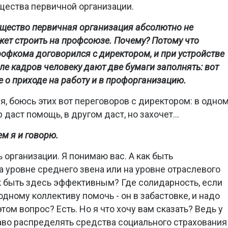
ущества первичной организации.
гущество первичная организация абсолютно не
жет строить на профсоюзе. Почему? Потому что
офкома договорился с директором, и при устройстве
еле кадров человеку дают две бумаги заполнять: вот
 о приходе на работу и в профорганизацию.
оря, боюсь этих вот переговоров с директором: в одно
 даст помощь, в другом даст, но захочет...
ем я и говорю.
 организации. Я понимаю вас. А как быть
 уровне среднего звена или на уровне отраслевого
 быть здесь эффективным? Где солидарность, если
одному коллективу помочь - он в забастовке, и надо
этом вопрос? Есть. Но я что хочу вам сказать? Ведь у
во распределять средства социального страхования