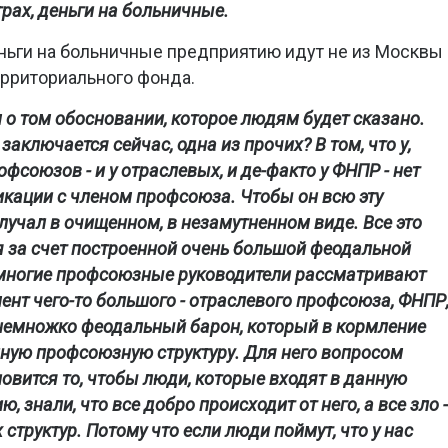
рах, деньги на больничные.
еньги на больничные предприятию идут не из Москвы
ерриториального фонда.
 о том обосновании, которое людям будет сказано.
заключается сейчас, одна из прочих? В том, что у,
офсоюзов - и у отраслевых, и де-факто у ФНПР - нет
кации с членом профсоюза. Чтобы он всю эту
учал в очищенном, в незамутненном виде. Все это
я за счет построенной очень большой феодальной
 многие профсоюзные руководители рассматривают
мент чего-то большого - отраслевого профсоюза, ФНПР,
 немножко феодальный барон, который в кормление
иную профсоюзную структуру. Для него вопросом
вится то, чтобы люди, которые входят в данную
 знали, что все добро происходит от него, а все зло -
структур. Потому что если люди поймут, что у нас