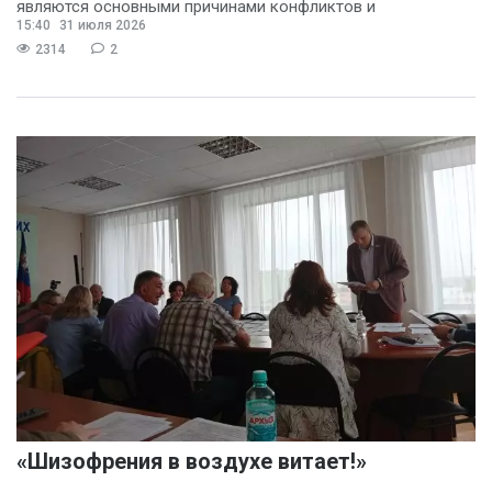
являются основными причинами конфликтов и
Филин Сергей
(2)
15:40
31 июля 2026
раздражения в
2314
2
Анна Бочарова
(1)
Вадим Панов
(1)
Валерий Хоботков
(1)
Василий Деркач
(1)
Владимир Котов
(1)
Денис Шелевой
(1)
Сергей Шкерин
(1)
«Шизофрения в воздухе витает!»