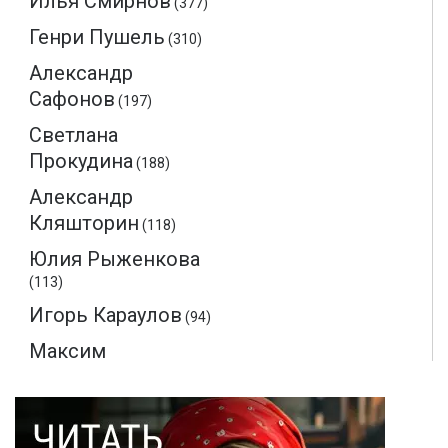
Илья Смирнов
(377)
Генри Пушель
(310)
Александр
Сафонов
(197)
Светлана
Прокудина
(188)
Александр
Кляшторин
(118)
Юлия Рыженкова
(113)
Игорь Караулов
(94)
Максим
Макаренков
(52)
Монте-Кристо
(40)