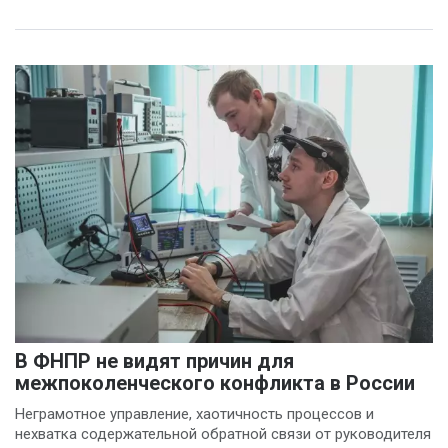
Ольга Пинчук
(4)
Сергей Драндров
(4)
Вадим Большаков
(3)
Никита Бобриков
(3)
Попков Дмитрий
(3)
Василина Куклина
(2)
Галина Келехсаева
(2)
В ФНПР не видят причин для
Денис Журавлев
(2)
межпоколенческого конфликта в России
Евгений Сивайкин
Неграмотное управление, хаотичность процессов и
нехватка содержательной обратной связи от руководителя
(2)