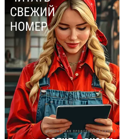
Ольга Соловьева
(28)
Эдмон Дантес
(28)
Наталья Кочемина
(23)
Вадим Барабанов
(18)
Дмитрий Чуйков
(18)
Камиль Айсин
(18)
Александр
Запесоцкий
(16)
Александр
Боданин
(15)
Алена Беллис
(15)