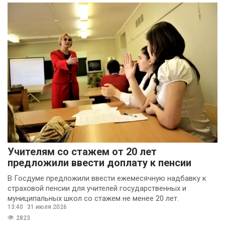
профсоюзов
(7)
Шаран Барроу
(7)
Анастасия
Чайкисова
(6)
Вячеслав Финагин
(5)
Иван Панов
(5)
Анна Лопаткина
(4)
Артём Шишков
(4)
Учителям со стажем от 20 лет
Владимир Ревенку
предложили ввести доплату к пенсии
(4)
В Госдуме предложили ввести ежемесячную надбавку к
страховой пенсии для учителей государственных и
Вячеслав Чеглов
(4)
муниципальных школ со стажем не менее 20 лет.
Ольга Агаркова
13:40
31 июля 2026
(4)
2823