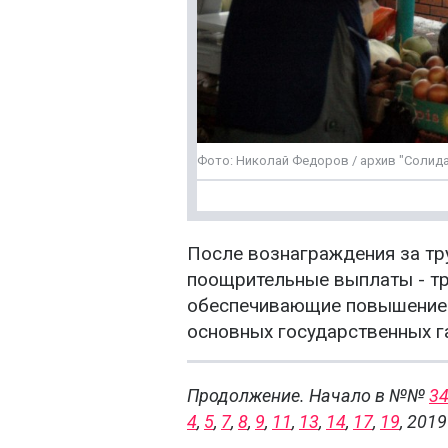
Фото: Николай Федоров / архив "Солид
После вознаграждения за тр
поощрительные выплаты - тр
обеспечивающие повышение р
основных государственных га
Продолжение. Начало в №№
3
4
,
5
,
7
,
8
,
9
,
11
,
13
,
14
,
17
,
19
, 2019