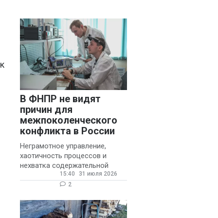
муниципальных школ со
стажем не менее 20 лет.
 к
В ФНПР не видят
причин для
межпоколенческого
конфликта в России
Неграмотное управление,
хаотичность процессов и
нехватка содержательной
15:40
31 июля 2026
обратной связи от
руководителя являются
2
основными причинами
конфликтов и раздражения в