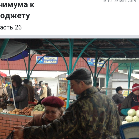
16:10
26 мая 2019
нимума к
бюджету
асть 26