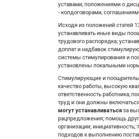
уставами, положениями о дис
- колдоговорами, соглашениям
Исходя из положений статей 13
устанавливать иные виды поо
трудового распорядка; устана
доплат и надбавок стимулирую
системы стимулирования и по
установлены локальными норм
Стимулирующие и поощрител
качество работы, высокую кв
ответственность работника, по
труд и они должны включатьс
могут устанавливаться
за выс
рацпредложения; помощь дру
организации; инициативность;
подходов к выполнению поста