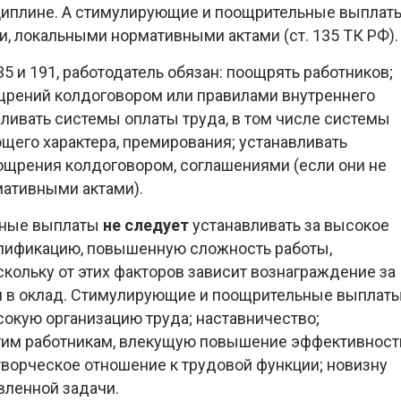
циплине. А стимулирующие и поощрительные выплат
и, локальными нормативными актами (ст. 135 ТК РФ).
5 и 191, работодатель обязан: поощрять работников;
щрений колдоговором или правилами внутреннего
вливать системы оплаты труда, в том числе системы
щего характера, премирования; устанавливать
ощрения колдоговором, соглашениями (если они не
ативными актами).
ьные выплаты
не следует
устанавливать за высокое
алификацию, повышенную сложность работы,
скольку от этих факторов зависит вознаграждение за
я в оклад. Стимулирующие и поощрительные выплат
окую организацию труда; наставничество;
гим работникам, влекущую повышение эффективност
 творческое отношение к трудовой функции; новизну
вленной задачи.