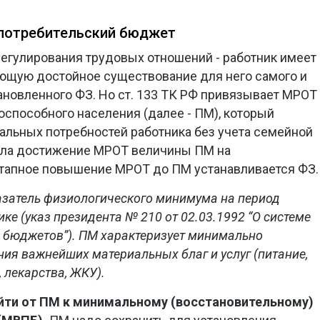
 потребительский бюджет
егулирования трудовых отношений - работник имеет
ающую достойное существование для него самого и
ановленного ФЗ. Но ст. 133 ТК РФ привязывает МРОТ
способного населения (далее - ПМ), который
альных потребностей работника без учета семейной
инула достижение МРОТ величины ПМ на
этапное повышение МРОТ до ПМ устанавливается ФЗ.
азатель физиологического минимума на период
ке (указ президента № 210 от 02.03.1992 “О системе
 бюджетов”). ПМ характеризует минимально
ия важнейших материальных благ и услуг (питание,
 лекарства, ЖКУ).
ейти от ПМ к минимальному (восстановительному)