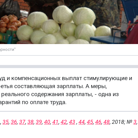
арности"
уд и компенсационных выплат стимулирующие и
етья составляющая зарплаты. А меры,
еального содержания зарплаты, - одна из
рантий по оплате труда.
4
,
35
,
36
,
37
,
38
,
39
,
40
,
41
,
42
,
43
,
44
,
45
,
46
,
48
, 2018; №
3
,