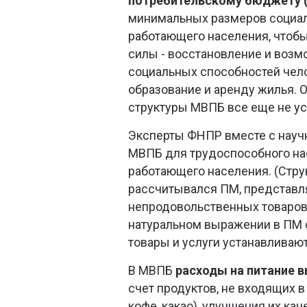
потребительскому бюджету 
минимальных размеров социал
работающего населения, чтоб
силы - восстановление и возм
социальных способностей челов
образование и аренду жилья. 
структуры МВПБ все еще не ус
Эксперты ФНПР вместе с науч
МВПБ для трудоспособного на
работающего населения. (Стру
рассчитывался ПМ, представля
непродовольственных товаров 
натуральном выражении в ПМ 
товары и услуги устанавливают
В МВПБ
расходы на питание 
счет продуктов, не входящих 
кофе, какао), улучшения их ка