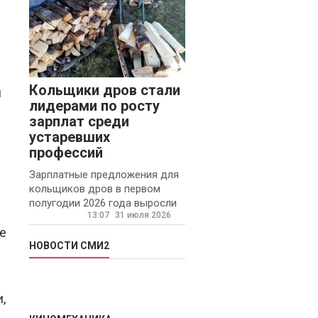
Кольщики дров стали
и
лидерами по росту
зарплат среди
устаревших
профессий
Зарплатные предложения для
кольщиков дров в первом
полугодии 2026 года выросли
13:07
31 июля 2026
на 58% - 62 тысяч рублей в
е
месяц, сообщает агентство
«Прайм».
НОВОСТИ СМИ2
,