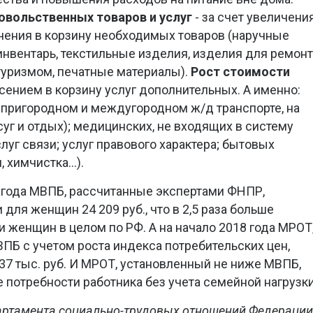
овольственных товаров и услуг
- за счет увеличени
чения в корзину необходимых товаров (наручные
инвентарь, текстильные изделия, изделия для ремонт
 туризмом, печатные материалы).
Рост стоимости
сением в корзину услуг дополнительных. А именно:
 пригородном и междугородном ж/д транспорте, на
уг и отдых); медицинских, не входящих в систему
слуг связи; услуг правового характера; бытовых
, химчистка…).
2 года МВПБ, рассчитанные экспертами ФНПР,
 для женщин 24 209 руб., что в 2,5 раза больше
женщин в целом по РФ. А на начало 2018 года МРОТ
ПБ с учетом роста индекса потребительских цен,
37 тыс. руб. И МРОТ, установленный не ниже МВПБ,
 потребности работника без учета семейной нагрузки
партамента социально-трудовых отношений Федерации