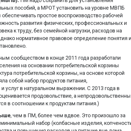
(МВПБ).
ПМ надо сохранить для установления
ьных пособий, а МРОТ установить на уровне МВПБ
ы обеспечивать простое воспроизводство рабочей
ожность развития физических, профессиональных и
ека к труду, без семейной нагрузки, расходов на
Однако нормативное правовое определение понятия 
тановлено.
ным сообществом в конце 2011 года разработали
селения на основании потребительской корзины
ктура потребительской корзины, на основе которой
ла собой набор продуктов питания,
и услуг в натуральном выражении. С 2013 года в
оценивается продовольствие, а непродовольственны
ся в соотношении к продуктам питания.)
выше
, чем в ПМ, более чем вдвое. Это произошло за
в минимальный набор (колбасные изделия, копчености
чества и повышения расходов на питание вне дома.