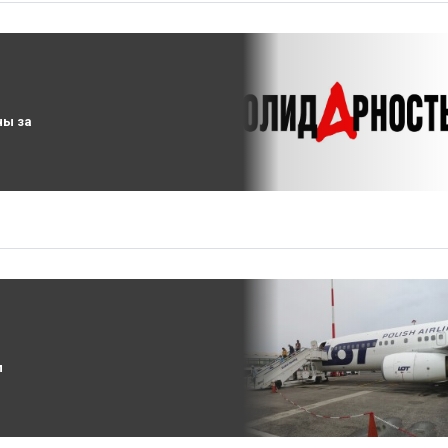
ны за
л