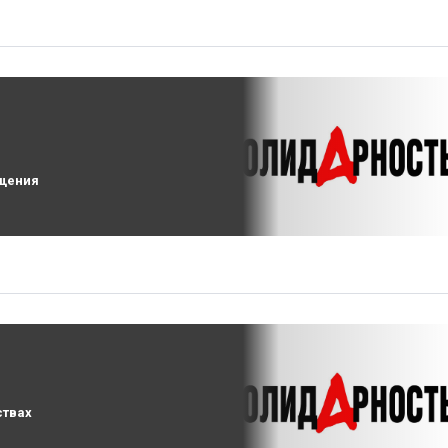
ащения
ствах