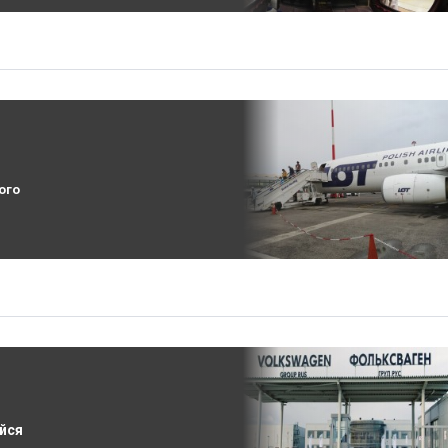
ого
йся